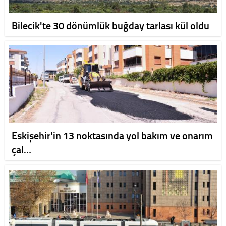
Bilecik'te 30 dönümlük buğday tarlası kül oldu
Eskişehir'in 13 noktasında yol bakım ve onarım
çal…