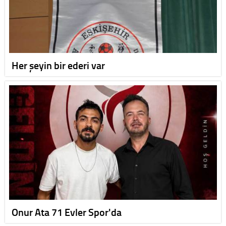
Her şeyin bir ederi var
Onur Ata 71 Evler Spor'da