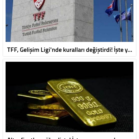
TFF, Gelişim Ligi'nde kuralları değiştirdi! İşte y…