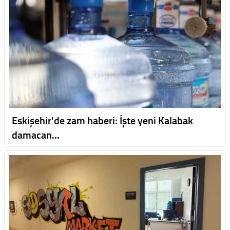
Eskişehir'de zam haberi: İşte yeni Kalabak
damacan…