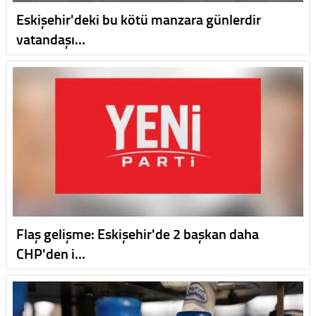
Eskişehir'deki bu kötü manzara günlerdir
vatandaşı…
Flaş gelişme: Eskişehir'de 2 başkan daha
CHP'den i…