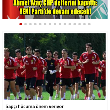
Şapçı hücuma önem veriyor