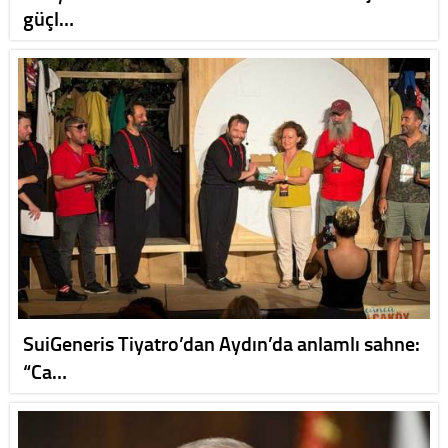
güçl…
SuiGeneris Tiyatro’dan Aydın’da anlamlı sahne:
“Ca…