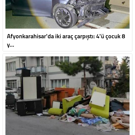
Afyonkarahisar'da iki araç çarpıştı: 4'ü çocuk 8
y…