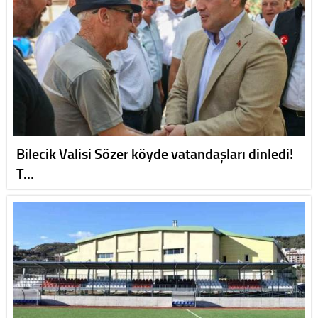
Bilecik Valisi Sözer köyde vatandaşları dinledi!
T…