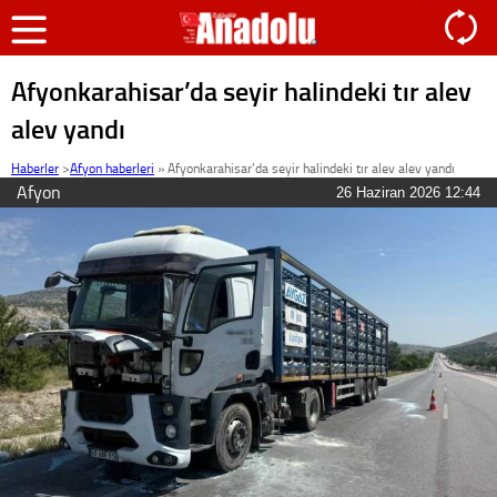
Afyonkarahisar’da seyir halindeki tır alev
alev yandı
Haberler
>
Afyon haberleri
»
Afyonkarahisar’da seyir halindeki tır alev alev yandı
Afyon
26 Haziran 2026 12:44