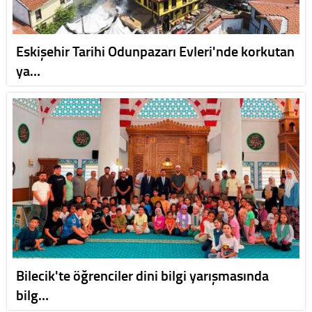
Eskişehir Tarihi Odunpazarı Evleri'nde korkutan
ya…
Bilecik'te öğrenciler dini bilgi yarışmasında
bilg…