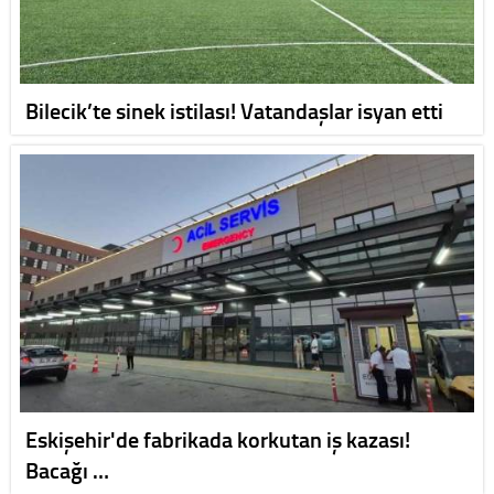
Bilecik’te sinek istilası! Vatandaşlar isyan etti
Eskişehir'de fabrikada korkutan iş kazası!
Bacağı …