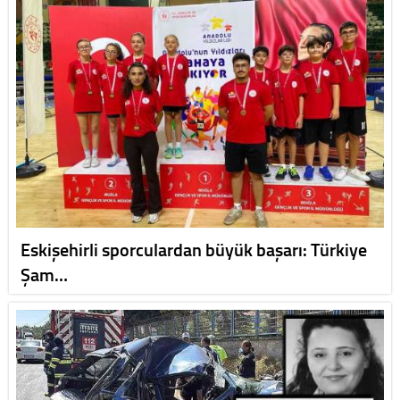
Eskişehirli sporculardan büyük başarı: Türkiye
Şam…