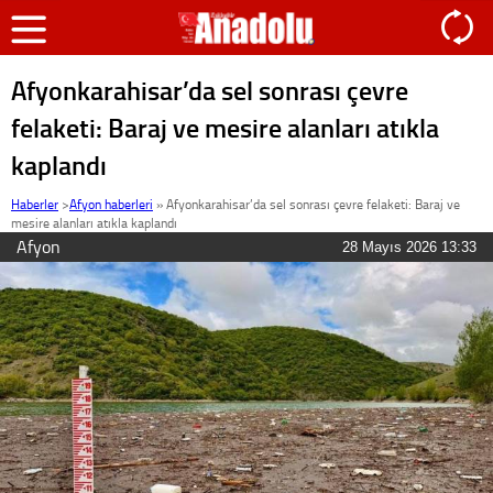
Afyonkarahisar’da sel sonrası çevre
felaketi: Baraj ve mesire alanları atıkla
kaplandı
Haberler
>
Afyon haberleri
»
Afyonkarahisar’da sel sonrası çevre felaketi: Baraj ve
mesire alanları atıkla kaplandı
Afyon
28 Mayıs 2026 13:33