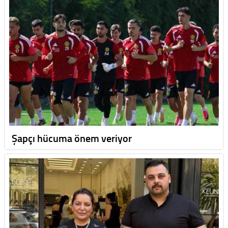
Şapçı hücuma önem veriyor