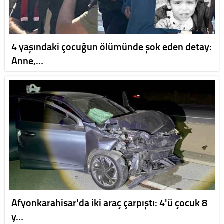
4 yaşındaki çocuğun ölümünde şok eden detay:
Anne,…
Afyonkarahisar'da iki araç çarpıştı: 4'ü çocuk 8
y…