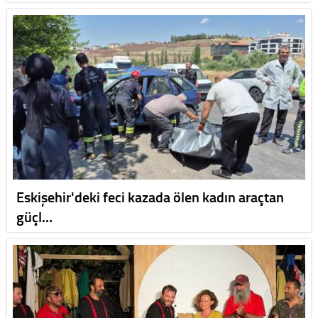
Eskişehir'deki feci kazada ölen kadın araçtan
güçl…