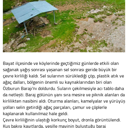
Bayat ilçesinde ve köylerinde geçtiğimiz günlerde etkili olan
sağanak yağış sonrası yaşanan sel sonrası geride büyük bir
çevre kirliliği kaldı. Sel sularının sürüklediği çöp, plastik atık ve
ağaç dalları, bölgenin önemli su kaynaklarından biri olan
Özburun Barajı'nı doldurdu. Suların çekilmesiyle acı tablo daha
da netleşti. Baraj gölünün yanı sıra mesire ve piknik alanları da
kirlilikten nasibini aldı. Oturma alanları, kamelyalar ve yürüyüş
yolları selin getirdiği ağaç parçaları, çamur ve çöplerle
kaplanarak kullanılmaz hale geldi.
Çevre kirliliğinin ulaştığı korkunç boyut, dronla görüntülendi.
Kuş bakışı kayıtlarda, yeşille mavinin buluştuğu baraj