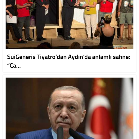
SuiGeneris Tiyatro’dan Aydın’da anlamlı sahne:
“Ca…