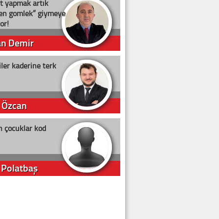
t yapmak artık
ten gömlek” giymeye
or!
an Demir
ler kaderine terk
 Özcan
n çocuklar kod
 Polatbaş
arti Erdoğan
arlığıyla ne kadar oy