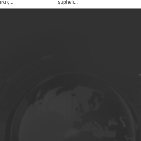
ara ç…
şüpheli…
E