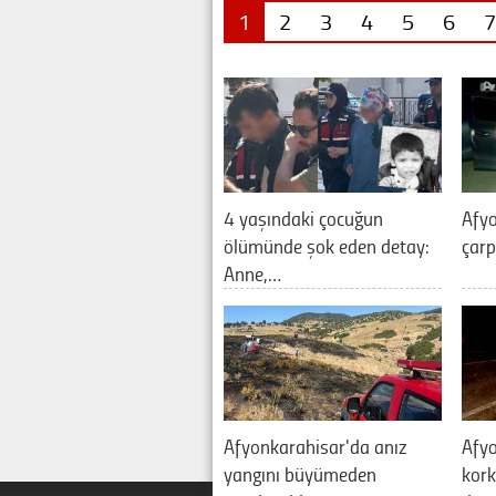
1
2
3
4
5
6
7
4 yaşındaki çocuğun
Afyo
ölümünde şok eden detay:
çarp
Anne,…
Afyonkarahisar'da anız
Afy
yangını büyümeden
kork