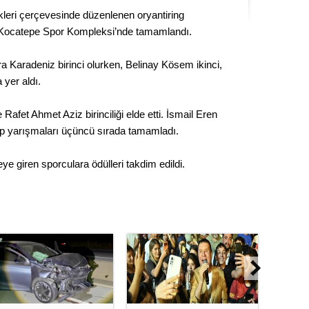
Kere
kleri çerçevesinde düzenlenen oryantiring
 Kocatepe Spor Kompleksi’nde tamamlandı.
Es Es’
a Karadeniz birinci olurken, Belinay Kösem ikinci,
 yer aldı.
Ahme
 Rafet Ahmet Aziz birinciliği elde etti. İsmail Eren
Top yarışmaları üçüncü sırada tamamladı.
Tepeba
birliği
 giren sporculara ödülleri takdim edildi.
ulaşı
Fund
CHP’li
kazana
seçiml
Melt