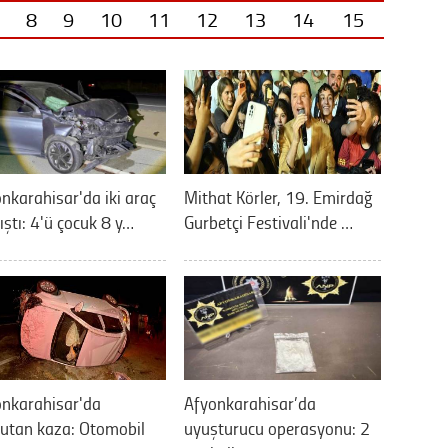
8
9
10
11
12
13
14
15
nkarahisar'da iki araç
Mithat Körler, 19. Emirdağ
ıştı: 4'ü çocuk 8 y…
Gurbetçi Festivali'nde …
onkarahisar'da
Afyonkarahisar’da
utan kaza: Otomobil
uyuşturucu operasyonu: 2