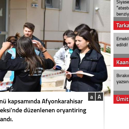
Siyase
“ateş
benziy
Tark
Emekli
edildi!
Kaan
Bırakı
yazsın
a
A
Ümit
ünü kapsamında Afyonkarahisar
ksi’nde düzenlenen oryantiring
YENİ P
andı.
aleyht
alır?