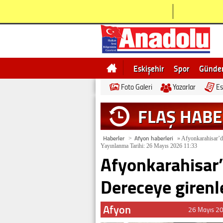
Eskişehir
Spor
Günd
Foto Galeri
Yazarlar
Es
Bilecik
Ne demek
Esk
FLAŞ HAB
Haberler
Afyon haberleri
>
»
Afyonkarahisar’da
Yayınlanma Tarihi: 26 Mayıs 2026 11:33
Afyonkarahisar’
Dereceye girenle
Afyon
26 Mayıs 2