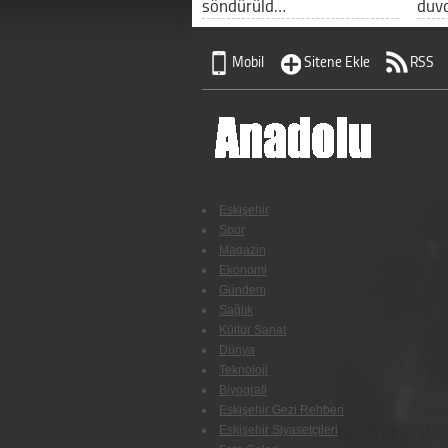
söndürüld…
duv
Mobil
Sitene Ekle
RSS
Eskişehir
Spor
Magazin
Ekonomi
Gündem
Sağlık
Kültür Sanat
Dünya
Teknoloji
Biyografi
Eskişehir Gezi Rehberi
Eskişehir Siyasetçileri