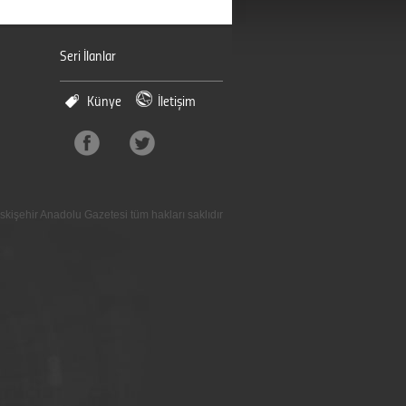
Seri İlanlar
Künye
İletişim
skişehir Anadolu Gazetesi tüm hakları saklıdır