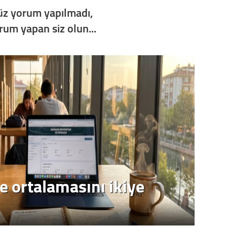
z yorum yapılmadı,
Op. D
orum yapan siz olun...
Sağlığı
Uzm. 
Vatand
M. M
Hayır,
e ortalamasını ikiye
Seda