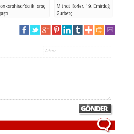
Gürha
onkarahisar'da iki araç
Mithat Körler, 19. Emirdağ
Afyonka
Eskişe
pıştı…
Gurbetçi…
yangın
Döne
Rifat
Sürdür
kültür
Konu
2023 y
bekliy
Tüli
Düşükl