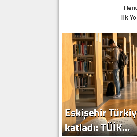
Henü
İlk Y
Eskişehir Türkiy
katladı: TÜİK…