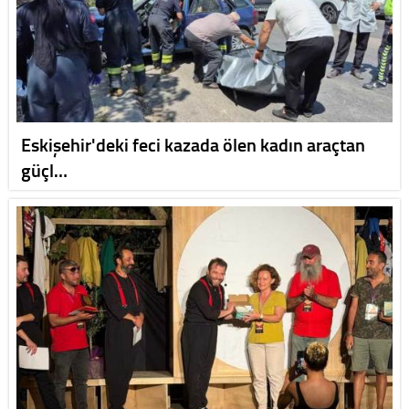
Eskişehir'deki feci kazada ölen kadın araçtan
güçl…