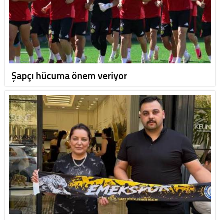
Şapçı hücuma önem veriyor