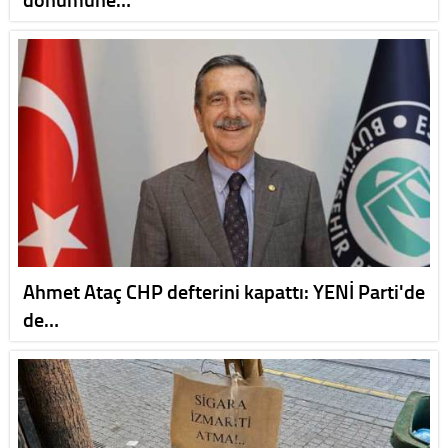
Ahmet Ataç CHP defterini kapattı: YENİ Parti'de
de…