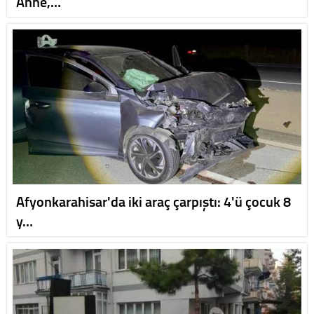
Anne,…
Afyonkarahisar'da iki araç çarpıştı: 4'ü çocuk 8
y…