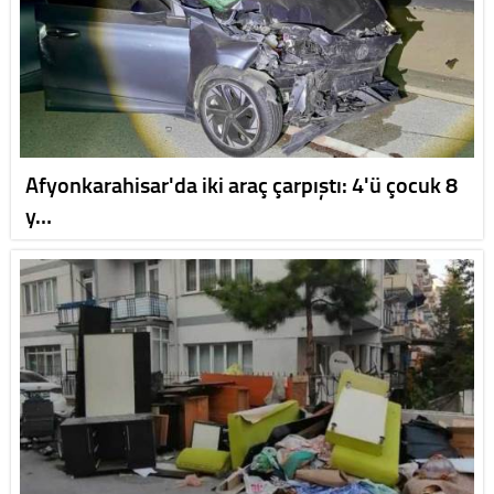
Afyonkarahisar'da iki araç çarpıştı: 4'ü çocuk 8
y…