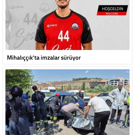
Mihalıççık'ta imzalar sürüyor