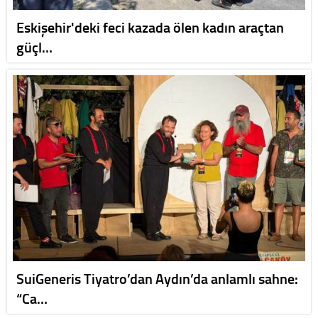
Eskişehir'deki feci kazada ölen kadın araçtan
güçl…
SuiGeneris Tiyatro’dan Aydın’da anlamlı sahne:
“Ca…