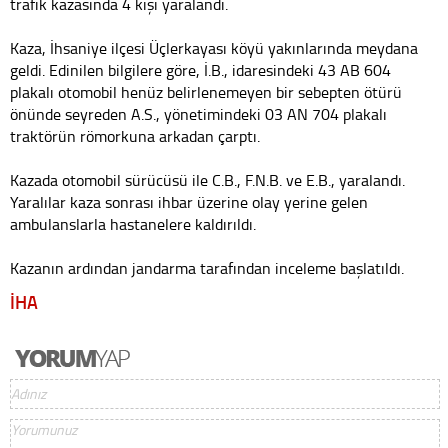
trafik kazasında 4 kişi yaralandı.
Kaza, İhsaniye ilçesi Üçlerkayası köyü yakınlarında meydana
geldi. Edinilen bilgilere göre, İ.B., idaresindeki 43 AB 604
plakalı otomobil henüz belirlenemeyen bir sebepten ötürü
önünde seyreden A.S., yönetimindeki 03 AN 704 plakalı
traktörün römorkuna arkadan çarptı.
Kazada otomobil sürücüsü ile C.B., F.N.B. ve E.B., yaralandı.
Yaralılar kaza sonrası ihbar üzerine olay yerine gelen
ambulanslarla hastanelere kaldırıldı.
Kazanın ardından jandarma tarafından inceleme başlatıldı.
İHA