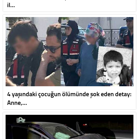
il…
4 yaşındaki çocuğun ölümünde şok eden detay:
Anne,…