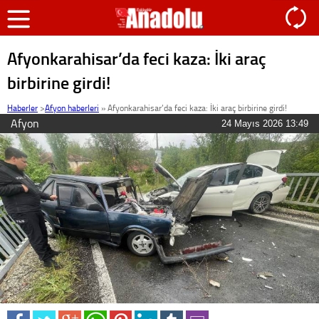
Afyonkarahisar’da feci kaza: İki araç
birbirine girdi!
Haberler
>
Afyon haberleri
»
Afyonkarahisar’da feci kaza: İki araç birbirine girdi!
Afyon
24 Mayıs 2026 13:49