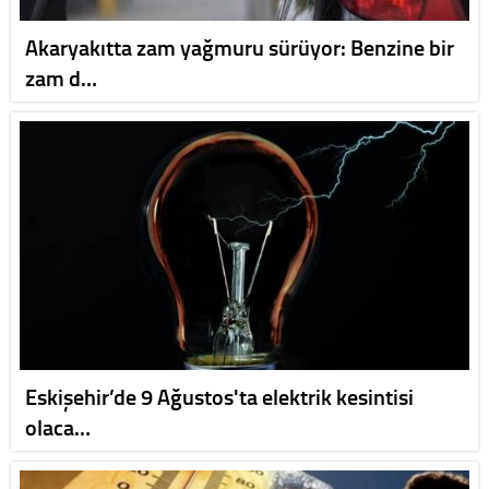
Akaryakıtta zam yağmuru sürüyor: Benzine bir
zam d…
Eskişehir’de 9 Ağustos'ta elektrik kesintisi
olaca…