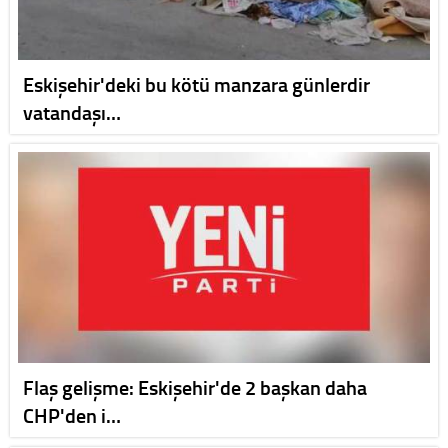
Eskişehir'deki bu kötü manzara günlerdir
vatandaşı…
Flaş gelişme: Eskişehir'de 2 başkan daha
CHP'den i…