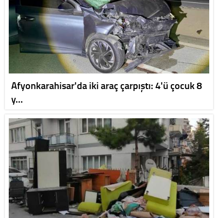
Afyonkarahisar'da iki araç çarpıştı: 4'ü çocuk 8
y…