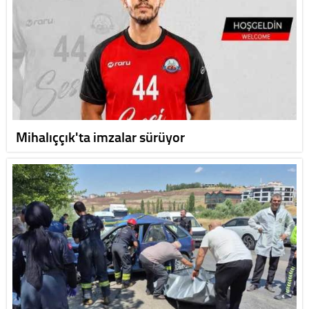
Mihalıççık'ta imzalar sürüyor