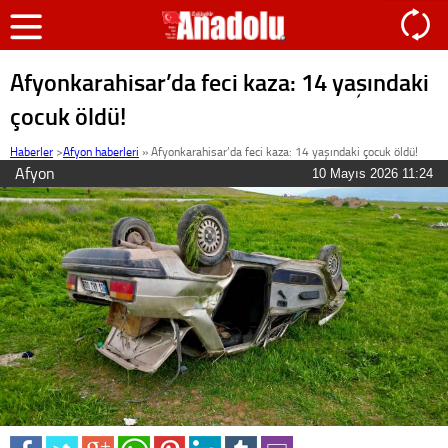
Afyonkarahisar’da feci kaza: 14 yaşındaki
çocuk öldü!
Haberler
>
Afyon haberleri
»
Afyonkarahisar’da feci kaza: 14 yaşındaki çocuk öldü!
Afyon
10 Mayıs 2026 11:24