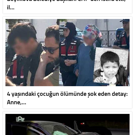
il…
4 yaşındaki çocuğun ölümünde şok eden detay:
Anne,…