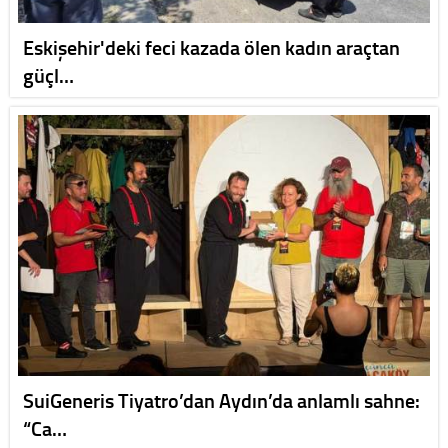
Eskişehir'deki feci kazada ölen kadın araçtan
güçl…
SuiGeneris Tiyatro’dan Aydın’da anlamlı sahne:
“Ca…