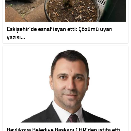
Eskişehir'de esnaf isyan etti: Çözümü uyarı
yazısı…
Beylikova Belediye Başkanı CHP'den istifa etti,