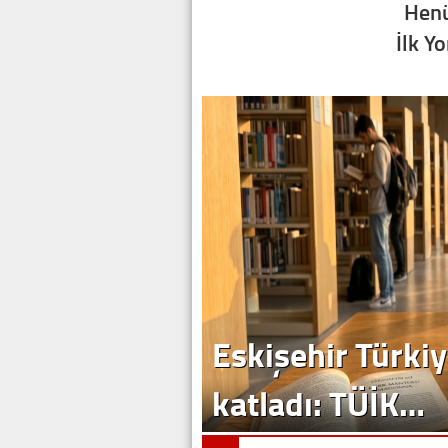
Henü
İlk Y
Eskişehir Türkiy
katladı: TÜİK…