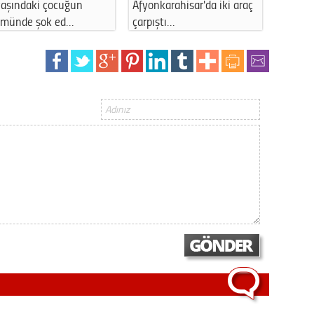
yaşındaki çocuğun
Afyonkarahisar'da iki araç
Mithat 
ümünde şok ed…
çarpıştı…
Gurbet