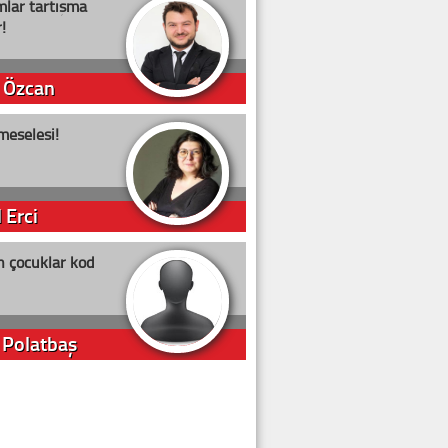
lar tartışma
!
 Özcan
meselesi!
 Erci
n çocuklar kod
 Polatbaş
arti Erdoğan
arlığıyla ne kadar oy