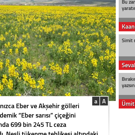
Bu zam
yaratır
Kaan
Simit 
Seval
Bırakı
yazsın
a
A
Ümit
nızca Eber ve Akşehir gölleri
demik “Eber sarısı” çiçeğini
YENİ P
nda 699 bin 245 TL ceza
aleyht
alır?
ı. Nesli tükenme tehlikesi altındaki