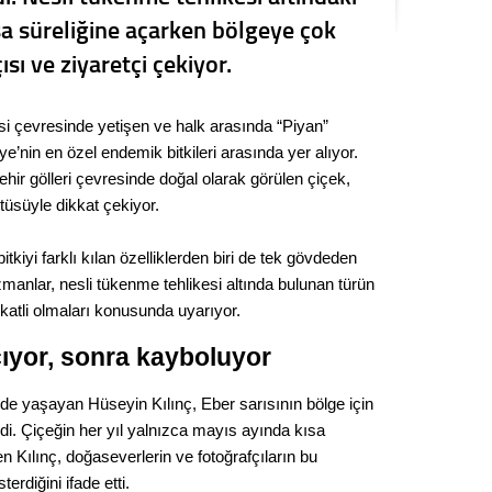
Kere
ısa süreliğine açarken bölgeye çok
sı ve ziyaretçi çekiyor.
Es Es’
si çevresinde yetişen ve halk arasında “Piyan”
ye’nin en özel endemik bitkileri arasında yer alıyor.
Ahme
ir gölleri çevresinde doğal olarak görülen çiçek,
üsüyle dikkat çekiyor.
Tepeba
birliği
bitkiyi farklı kılan özelliklerden biri de tek gövdeden
ulaşı
manlar, nesli tükenme tehlikesi altında bulunan türün
Fund
katli olmaları konusunda uyarıyor.
ıyor, sonra kayboluyor
CHP’li
kazana
seçiml
e yaşayan Hüseyin Kılınç, Eber sarısının bölge için
di. Çiçeğin her yıl yalnızca mayıs ayında kısa
Melt
ten Kılınç, doğaseverlerin ve fotoğrafçıların bu
rdiğini ifade etti.