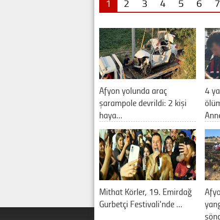
1
2
3
4
5
6
7
Afyon yolunda araç
4 ya
şarampole devrildi: 2 kişi
ölüm
haya…
Ann
Mithat Körler, 19. Emirdağ
Afyo
Gurbetçi Festivali'nde …
yan
sön