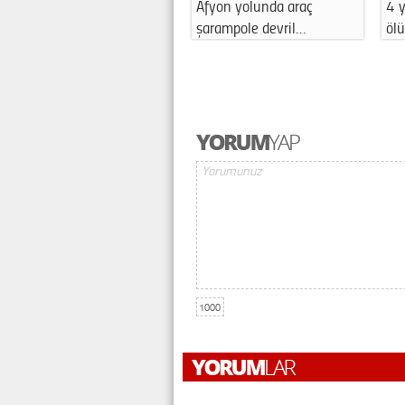
Afyon yolunda araç
4 
şarampole devril…
öl
1000