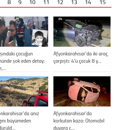
8
9
10
11
12
13
14
15
şındaki çocuğun
Afyonkarahisar'da iki araç
ünde şok eden detay:
çarpıştı: 4'ü çocuk 8 y…
e,…
nkarahisar'da anız
Afyonkarahisar'da
gını büyümeden
korkutan kaza: Otomobil
dürüld…
duvara ç…