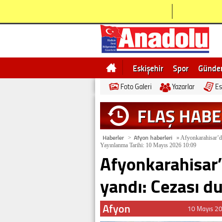
Eskişehir
Spor
Günd
Foto Galeri
Yazarlar
Es
Bilecik
Ne demek
Esk
FLAŞ HAB
Haberler
Afyon haberleri
>
»
Afyonkarahisar’da
Yayınlanma Tarihi: 10 Mayıs 2026 10:09
Afyonkarahisar’
yandı: Cezası d
Afyon
10 Mayıs 2