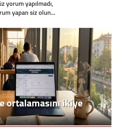
z yorum yapılmadı,
orum yapan siz olun...
e ortalamasını ikiye