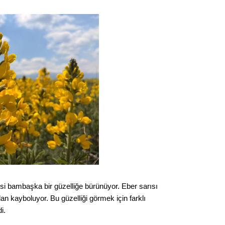
Gürha
Eskişe
Döne
Rifat
Sürdür
kültür
Konu
2023 y
bekliy
Tüli
si bambaşka bir güzelliğe bürünüyor. Eber sarısı
Düşükl
an kayboluyor. Bu güzelliği görmek için farklı
i.