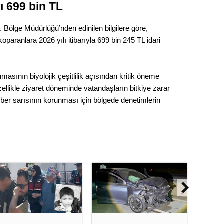
 699 bin TL
Op. D
 Bölge Müdürlüğü’nden edinilen bilgilere göre,
Sağlığı
oparanlara 2026 yılı itibarıyla 699 bin 245 TL idari
Uzm. 
nmasının biyolojik çeşitlilik açısından kritik öneme
llikle ziyaret döneminde vatandaşların bitkiye zarar
Vatand
 Eber sarısının korunması için bölgede denetimlerin
M. M
Hayır,
Seda