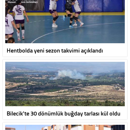
Hentbolda yeni sezon takvimi açıklandı
Bilecik'te 30 dönümlük buğday tarlası kül oldu