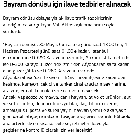
Bayram dönüşü için ilave tedbirler alınacak
Bayram dönüşü dolayısıyla ek ilave trafik tedbirlerinin
alındığını da vurgulayan Vali Aktaş açıklamalarını şöyle
sürdürdü:
"Bayram dönüşü, 30 Mayıs Cumartesi günü saat 13.00'ten, 1
Haziran Pazartesi günü saat 01.00'e kadar; İstanbul
istikametinde D-650 Karayolu üzerinde, Ankara istikametinde
ise D-300 Karayolu üzerinde İzmir'den Afyonkarahisar'a kadar
olan güzergâhta ve D-260 Karayolu üzerinde
Afyonkarahisar'dan Eskişehir ili Sivrihisar ilçesine kadar olan
kesimde; kamyon, çekici ve tanker cinsi araçların seyirlerine,
ara girişler dâhil olmak üzere izin verilmeyecektir.
Ancak; yaş sebze ve meyve, canlı hayvan, et ve et ürünleri, süt
ve süt ürünleri, dondurulmuş gıdalar, ilaç, tıbbi malzeme,
ambalajlı su, posta ve süreli yayın, hayvan yemi ile akaryakıt
gibi temel ihtiyaç ürünlerini taşıyan araçların, zorunlu hâllerde
ana arterlerde en kısa süreyle seyretmeleri kaydıyla
geçişlerine kontrollü olarak izin verilecektir."