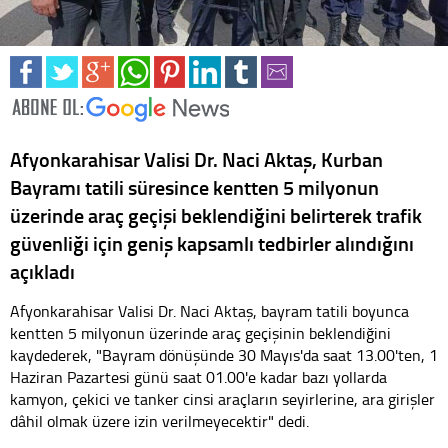
Afyonkarahisar Valisi Dr. Naci Aktaş, Kurban
Bayramı tatili süresince kentten 5 milyonun
üzerinde araç geçişi beklendiğini belirterek trafik
güvenliği için geniş kapsamlı tedbirler alındığını
açıkladı
Afyonkarahisar Valisi Dr. Naci Aktaş, bayram tatili boyunca
kentten 5 milyonun üzerinde araç geçişinin beklendiğini
kaydederek, "Bayram dönüşünde 30 Mayıs'da saat 13.00'ten, 1
Haziran Pazartesi günü saat 01.00'e kadar bazı yollarda
kamyon, çekici ve tanker cinsi araçların seyirlerine, ara girişler
dâhil olmak üzere izin verilmeyecektir" dedi.