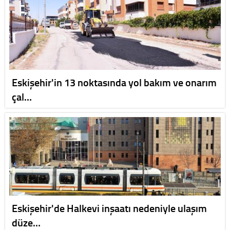
Eskişehir'in 13 noktasında yol bakım ve onarım
çal…
Eskişehir'de Halkevi inşaatı nedeniyle ulaşım
düze…