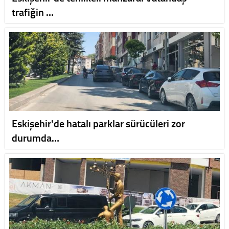
trafiğin …
Eskişehir'de hatalı parklar sürücüleri zor
durumda…