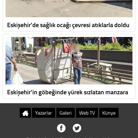
Eskişehir'de sağlık ocağı çevresi atıklarla doldu
Eskişehir'in göbeğinde yürek sızlatan manzara
Yazarlar
Galeri
Web TV
Künye