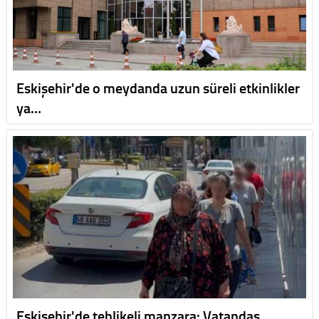
Eskişehir'de o meydanda uzun süreli etkinlikler
ya…
Eskişehir'de tehlikeli manzara: Vatandaş