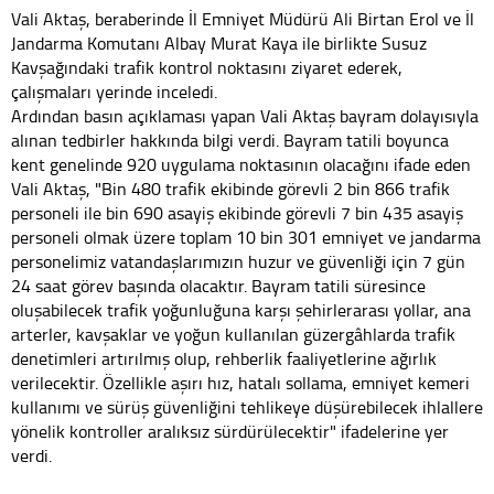
Vali Aktaş, beraberinde İl Emniyet Müdürü Ali Birtan Erol ve İl
Jandarma Komutanı Albay Murat Kaya ile birlikte Susuz
Kavşağındaki trafik kontrol noktasını ziyaret ederek,
çalışmaları yerinde inceledi.
Ardından basın açıklaması yapan Vali Aktaş bayram dolayısıyla
alınan tedbirler hakkında bilgi verdi. Bayram tatili boyunca
kent genelinde 920 uygulama noktasının olacağını ifade eden
Vali Aktaş, "Bin 480 trafik ekibinde görevli 2 bin 866 trafik
personeli ile bin 690 asayiş ekibinde görevli 7 bin 435 asayiş
personeli olmak üzere toplam 10 bin 301 emniyet ve jandarma
personelimiz vatandaşlarımızın huzur ve güvenliği için 7 gün
24 saat görev başında olacaktır. Bayram tatili süresince
oluşabilecek trafik yoğunluğuna karşı şehirlerarası yollar, ana
arterler, kavşaklar ve yoğun kullanılan güzergâhlarda trafik
denetimleri artırılmış olup, rehberlik faaliyetlerine ağırlık
verilecektir. Özellikle aşırı hız, hatalı sollama, emniyet kemeri
kullanımı ve sürüş güvenliğini tehlikeye düşürebilecek ihlallere
yönelik kontroller aralıksız sürdürülecektir" ifadelerine yer
verdi.