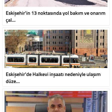
Eskişehir'in 13 noktasında yol bakım ve onarım
çal…
Eskişehir'de Halkevi inşaatı nedeniyle ulaşım
düze…