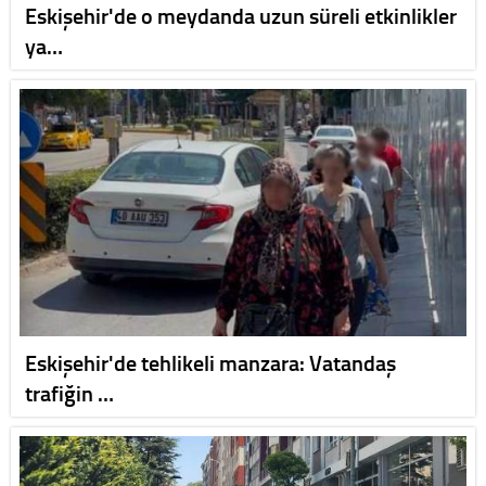
Eskişehir'de o meydanda uzun süreli etkinlikler
ya…
Eskişehir'de tehlikeli manzara: Vatandaş
trafiğin …