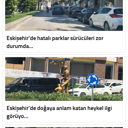
Eskişehir'de hatalı parklar sürücüleri zor
durumda…
Eskişehir'de doğaya anlam katan heykel ilgi
görüyo…