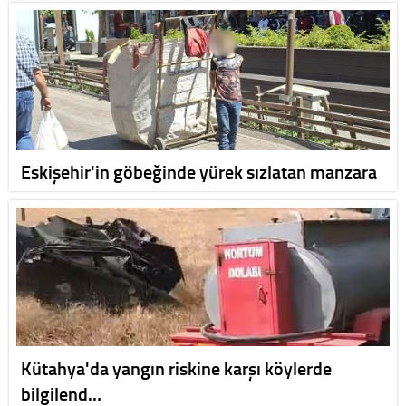
Eskişehir'in göbeğinde yürek sızlatan manzara
Kütahya'da yangın riskine karşı köylerde
bilgilend…