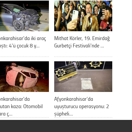
nkarahisar'da iki araç
Mithat Körler, 19. Emirdağ
ıştı: 4'ü çocuk 8 y…
Gurbetçi Festivali'nde …
onkarahisar'da
Afyonkarahisar’da
utan kaza: Otomobil
uyuşturucu operasyonu: 2
ara ç…
şüpheli…