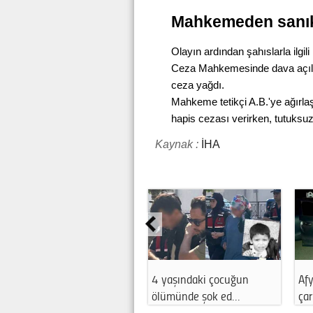
Mahkemeden sanık
Olayın ardından şahıslarla ilg
Ceza Mahkemesinde dava açıld
ceza yağdı.
Mahkeme tetikçi A.B.'ye ağırlaş
hapis cezası verirken, tutuksuz
Kaynak :
İHA
ahisar'da iki araç
Mithat Körler, 19. Emirdağ
Afyonkarahis
…
Gurbetçi…
yangını büy