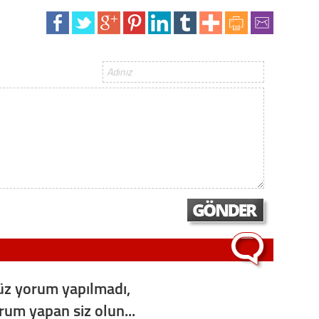
Op. D
Sağlığı
Uzm. 
Vatand
M. M
Hayır,
z yorum yapılmadı,
Seda
orum yapan siz olun...