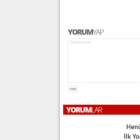
1000
Henü
İlk Y