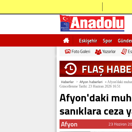
Eskişehir
Spor
Günd
Foto Galeri
Yazarlar
Es
Bilecik
Ne demek
Esk
FLAŞ HAB
Haberler
Afyon haberleri
>
»
Afyon'daki muhase
Güncellenme Tarihi: 23 Haziran 2026 16:51
Afyon'daki muh
sanıklara ceza 
Afyon
23 Haziran 2