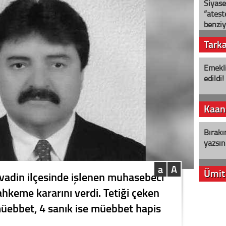
Siyase
“ateş
benziy
Tark
Emekli
edildi!
Kaan
Bırakı
yazsın
a
A
Ümit
vadin ilçesinde işlenen muhasebeci
hkeme kararını verdi. Tetiği çeken
YENİ P
 müebbet, 4 sanık ise müebbet hapis
aleyht
alır?