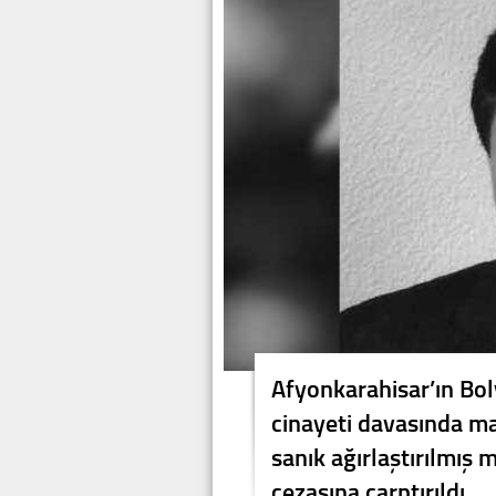
Afyonkarahisar’ın Bol
cinayeti davasında ma
sanık ağırlaştırılmış
cezasına çarptırıldı.