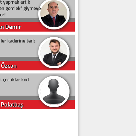
t yapmak artık
ten gömlek” giymeye
or!
an Demir
ler kaderine terk
 Özcan
n çocuklar kod
 Polatbaş
arti Erdoğan
arlığıyla ne kadar oy