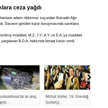
Gürha
Eskişe
lara ceza yağdı
Döne
ili hastane adamı öldürmez suçundan Bolvadin Ağır
Rifat
ı. Davanın görülen karar duruşmasında sanıklara
Sürdür
tırılmış müebbet, M.Z., İ.Y., A.Y. ve E.A.'ya müebbet
kültür
 yargılanan B.D.A. hakkında beraat kararı verdi.
Konu
2023 y
bekliy
Tüli
Düşükl
ar'da anız
Afyonkarahisar'da
Afyonkarahisar’d
ü…
korkutan kaza: Ot…
uyuşturucu ope