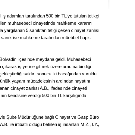
Kere
 iş adamları tarafından 500 bin TL'ye tutulan tetikçi
Es Es’
edilen muhasebeci cinayetinde mahkeme kararını
ada yargılanan 5 sanıktan tetiği çeken cinayet zanlısı
 4 sanık ise mahkeme tarafından müebbet hapis
Ahme
Tepeba
 Bolvadin ilçesinde meydana geldi. Muhasebeci
birliği
n çıkarak iş yerine gitmek üzere aracına bindiği
ulaşı
çekleştirdiği saldırı sonucu iki bacağından vuruldu.
 günlük yaşam mücadelesinin ardından hayatını
Fund
anan cinayet zanlısı A.B., ifadesinde cinayeti
ının kendisine verdiği 500 bin TL karşılığında
CHP’li
kazana
seçiml
ayiş Şube Müdürlüğüne bağlı Cinayet ve Gasp Büro
Melt
A.B. ile irtibatlı olduğu belirlen iş insanları M.Z., İ.Y.,