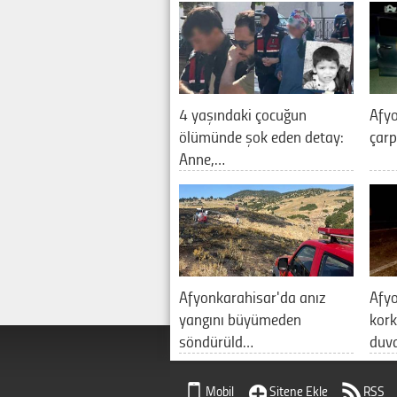
4 yaşındaki çocuğun
Afyo
ölümünde şok eden detay:
çarp
Anne,…
Afyonkarahisar'da anız
Afy
yangını büyümeden
kork
söndürüld…
duv
Mobil
Sitene Ekle
RSS