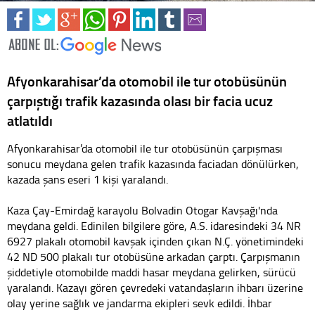
Afyonkarahisar’da otomobil ile tur otobüsünün
çarpıştığı trafik kazasında olası bir facia ucuz
atlatıldı
Afyonkarahisar’da otomobil ile tur otobüsünün çarpışması
sonucu meydana gelen trafik kazasında faciadan dönülürken,
kazada şans eseri 1 kişi yaralandı.
Kaza Çay-Emirdağ karayolu Bolvadin Otogar Kavşağı'nda
meydana geldi. Edinilen bilgilere göre, A.S. idaresindeki 34 NR
6927 plakalı otomobil kavşak içinden çıkan N.Ç. yönetimindeki
42 ND 500 plakalı tur otobüsüne arkadan çarptı. Çarpışmanın
şiddetiyle otomobilde maddi hasar meydana gelirken, sürücü
yaralandı. Kazayı gören çevredeki vatandaşların ihbarı üzerine
olay yerine sağlık ve jandarma ekipleri sevk edildi. İhbar