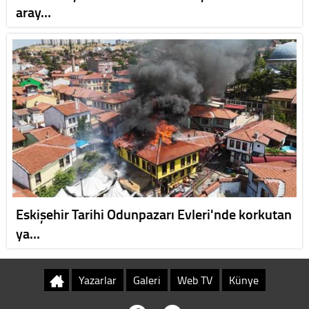
aray…
Eskişehir Tarihi Odunpazarı Evleri'nde korkutan
ya…
Yazarlar
Galeri
Web TV
Künye