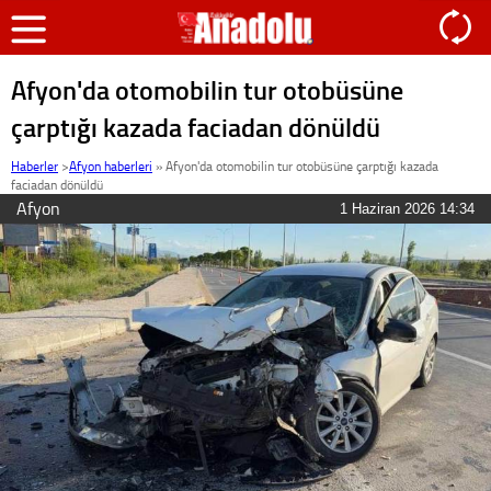
Afyon'da otomobilin tur otobüsüne
çarptığı kazada faciadan dönüldü
Haberler
>
Afyon haberleri
»
Afyon'da otomobilin tur otobüsüne çarptığı kazada
faciadan dönüldü
Afyon
1 Haziran 2026 14:34