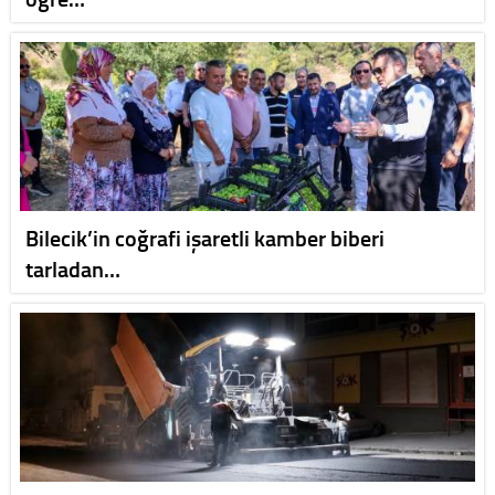
Bilecik’in coğrafi işaretli kamber biberi
tarladan…