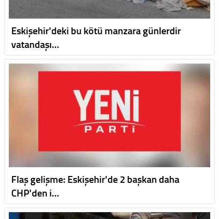
Eskişehir'deki bu kötü manzara günlerdir
vatandaşı…
Flaş gelişme: Eskişehir'de 2 başkan daha
CHP'den i…