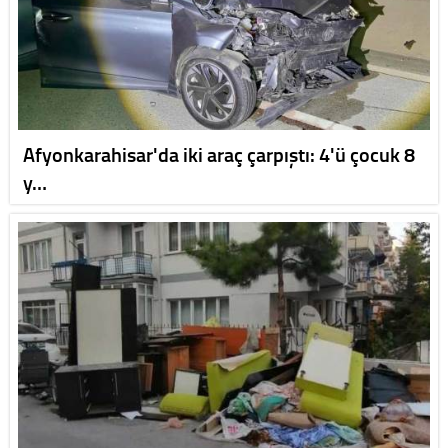
Afyonkarahisar'da iki araç çarpıştı: 4'ü çocuk 8
y…