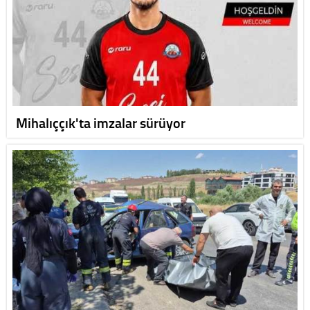
Mihalıççık'ta imzalar sürüyor