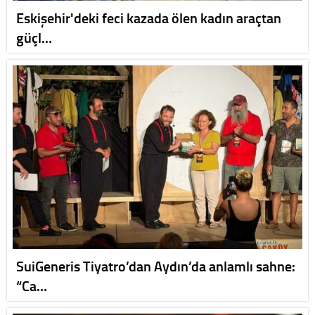
Eskişehir'deki feci kazada ölen kadın araçtan
güçl…
SuiGeneris Tiyatro’dan Aydın’da anlamlı sahne:
“Ca…