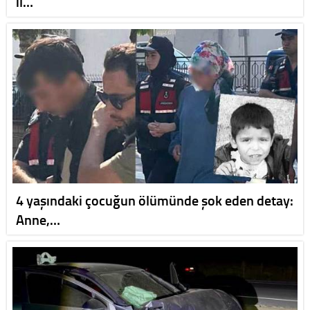
il…
4 yaşındaki çocuğun ölümünde şok eden detay:
Anne,…