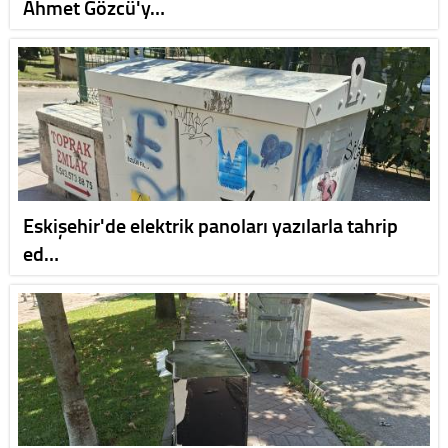
Ahmet Gözcü'y…
Eskişehir'de elektrik panoları yazılarla tahrip
ed…