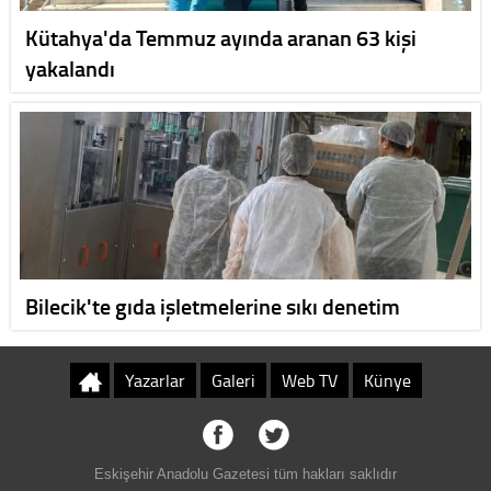
Kütahya'da Temmuz ayında aranan 63 kişi
yakalandı
Bilecik'te gıda işletmelerine sıkı denetim
Yazarlar
Galeri
Web TV
Künye
Eskişehir Anadolu Gazetesi tüm hakları saklıdır