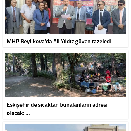
MHP Beylikova’da Ali Yıldız güven tazeledi
Eskişehir'de sıcaktan bunalanların adresi
olacak: …