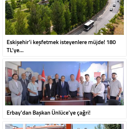
Eskişehir’i keşfetmek isteyenlere müjde! 180
TL’ye…
Erbay'dan Başkan Ünlüce'ye çağri!