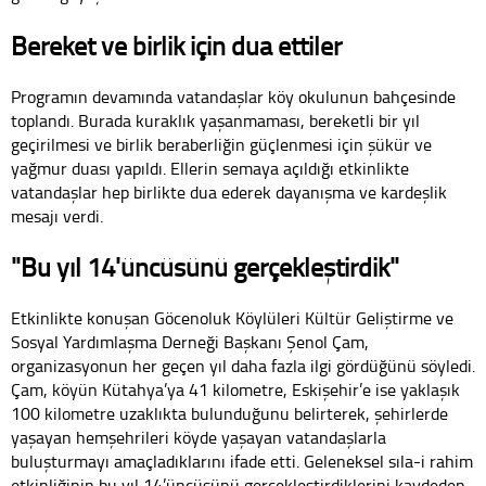
Bereket ve birlik için dua ettiler
Programın devamında vatandaşlar köy okulunun bahçesinde
toplandı. Burada kuraklık yaşanmaması, bereketli bir yıl
geçirilmesi ve birlik beraberliğin güçlenmesi için şükür ve
yağmur duası yapıldı. Ellerin semaya açıldığı etkinlikte
vatandaşlar hep birlikte dua ederek dayanışma ve kardeşlik
mesajı verdi.
"Bu yıl 14'üncüsünü gerçekleştirdik"
Etkinlikte konuşan Göcenoluk Köylüleri Kültür Geliştirme ve
Sosyal Yardımlaşma Derneği Başkanı Şenol Çam,
organizasyonun her geçen yıl daha fazla ilgi gördüğünü söyledi.
Çam, köyün Kütahya’ya 41 kilometre, Eskişehir’e ise yaklaşık
100 kilometre uzaklıkta bulunduğunu belirterek, şehirlerde
yaşayan hemşehrileri köyde yaşayan vatandaşlarla
buluşturmayı amaçladıklarını ifade etti. Geleneksel sıla-i rahim
etkinliğinin bu yıl 14’üncüsünü gerçekleştirdiklerini kaydeden