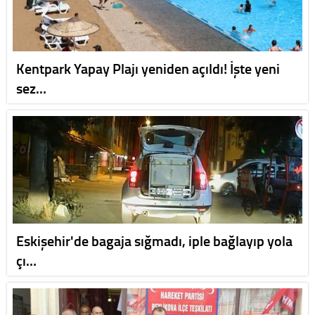
Kentpark Yapay Plajı yeniden açıldı! İşte yeni
sez…
Eskişehir'de bagaja sığmadı, iple bağlayıp yola
çı…