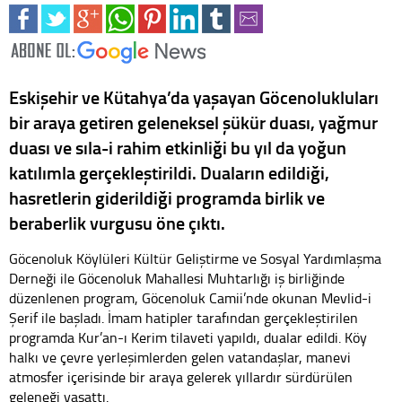
Eskişehir ve Kütahya’da yaşayan Göcenolukluları
bir araya getiren geleneksel şükür duası, yağmur
duası ve sıla-i rahim etkinliği bu yıl da yoğun
katılımla gerçekleştirildi. Duaların edildiği,
hasretlerin giderildiği programda birlik ve
beraberlik vurgusu öne çıktı.
Göcenoluk Köylüleri Kültür Geliştirme ve Sosyal Yardımlaşma
Derneği ile Göcenoluk Mahallesi Muhtarlığı iş birliğinde
düzenlenen program, Göcenoluk Camii’nde okunan Mevlid-i
Şerif ile başladı. İmam hatipler tarafından gerçekleştirilen
programda Kur’an-ı Kerim tilaveti yapıldı, dualar edildi. Köy
halkı ve çevre yerleşimlerden gelen vatandaşlar, manevi
atmosfer içerisinde bir araya gelerek yıllardır sürdürülen
geleneği yaşattı.