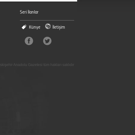
Seri İlanlar
Künye
İletişim
skişehir Anadolu Gazetesi tüm hakları saklıdır