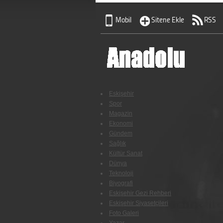
Mobil
Sitene Ekle
RSS
Eskişehir
Spor
Magazin
Ekonomi
Gündem
Sağlık
Kültür Sanat
Dünya
Teknoloji
Biyografi
Eskişehir Gezi Rehberi
Eskişehir Siyasetçileri
Foto Galeri