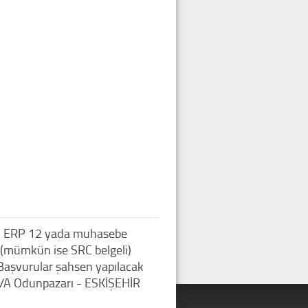
n ( ERP 12 yada muhasebe
n (mümkün ise SRC belgeli)
. Başvurular şahsen yapılacak
:10/A Odunpazarı - ESKİŞEHİR