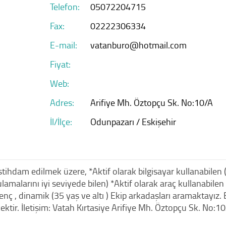
Telefon:
05072204715
Fax:
02222306334
E-mail:
vatanburo@hotmail.com
Fiyat:
Web:
Adres:
Arifiye Mh. Öztopçu Sk. No:10/A
İl/İlçe:
Odunpazarı / Eskişehir
stihdam edilmek üzere, *Aktif olarak bilgisayar kullanabile
amalarını iyi seviyede bilen) *Aktif olarak araç kullanabile
enç , dinamik (35 yaş ve altı ) Ekip arkadaşları aramaktayız
ecektir. İletişim: Vatah Kırtasiye Arifiye Mh. Öztopçu Sk. No