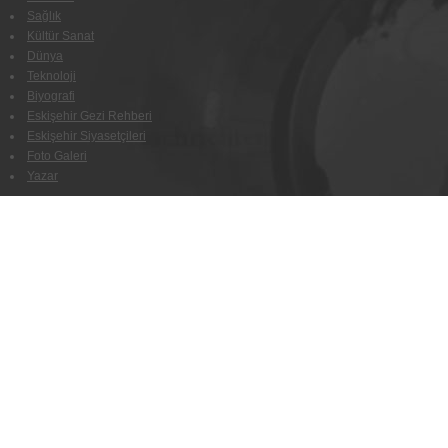
Sağlık
Kültür Sanat
Dünya
Teknoloji
Biyografi
Eskişehir Gezi Rehberi
Eskişehir Siyasetçileri
Foto Galeri
Yazar