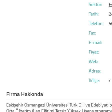
Sektör:
E
Tarih:
2
Telefon:
5
Fax:
E-mail:
Fiyat:
Web:
Adres:
İl/İlçe:
/
Firma Hakkında
Eskişehir Osmangazi Üniversitesi Türk Dili ve Edebiyatı
Orta Öğretim Alan Eğitimi Tezsiz Yüksek Lisans prog