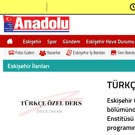
Eskişehir
Spor
Gündem
Eskişehir Hava Durumu
Foto Galeri
Yazarlar
Eskişehir İş İlanları
Seri İlanla
Bilecik
Ne demek
Eskişehir Gezi Rehberi
Eskişehir İlanları
TÜRKÇ
Eskişehir 
bölümünde
Enstitüsü
programın