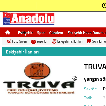
Eskişehir
Spor
Gündem
Eskişehir Hava Durumu
Foto Galeri
Yazarlar
Eskişehir İş İlanları
Seri İlanla
Bilecik
Ne demek
Eskişehir Gezi Rehberi
Eskişehir İlanları
TRUVA
yangın sö
Sektör:
E
Tarih:
2