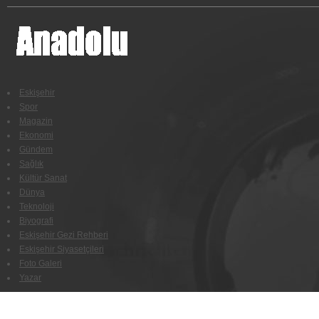
Eskişehir
Spor
Magazin
Ekonomi
Gündem
Sağlık
Kültür Sanat
Dünya
Teknoloji
Biyografi
Eskişehir Gezi Rehberi
Eskişehir Siyasetçileri
Foto Galeri
Yazar