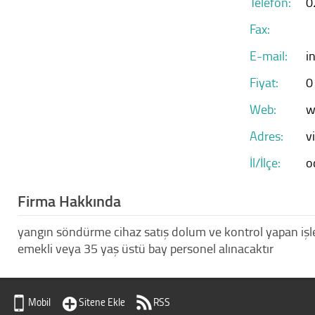
Telefon:
0
Fax:
E-mail:
i
Fiyat:
0
Web:
w
Adres:
v
İl/İlçe:
o
Firma Hakkında
yangın söndürme cihaz satış dolum ve kontrol yapan işle
emekli veya 35 yaş üstü bay personel alınacaktır
Mobil
Sitene Ekle
RSS