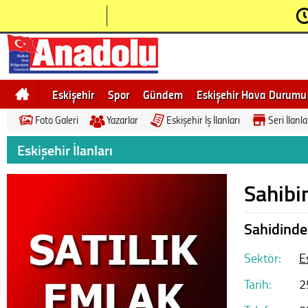
Eskişehir
Spor
Gündem
Eskişehir Hava Durumu
Foto Galeri
Yazarlar
Eskişehir İş İlanları
Seri İlanla
Bilecik
Ne demek
Eskişehir Gezi Rehberi
Eskişehir İlanları
Sahibi
Sahidinden
Sektör:
E
Tarih:
2