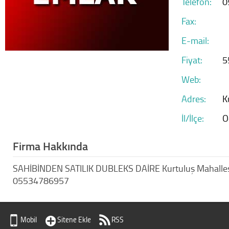
Telefon:
0
Fax:
E-mail:
Fiyat:
5
Web:
Adres:
K
İl/İlçe:
O
Firma Hakkında
SAHİBİNDEN SATILIK DUBLEKS DAİRE Kurtuluş Mahallesi
05534786957
Mobil
Sitene Ekle
RSS