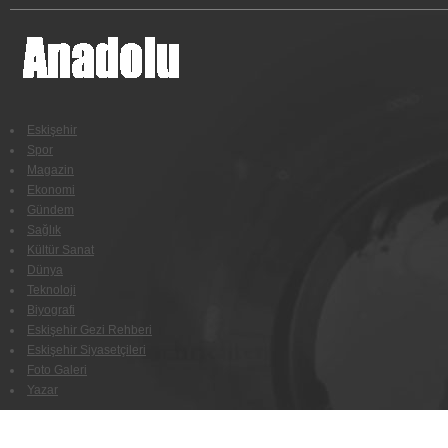
Eskişehir
Spor
Magazin
Ekonomi
Gündem
Sağlık
Kültür Sanat
Dünya
Teknoloji
Biyografi
Eskişehir Gezi Rehberi
Eskişehir Siyasetçileri
Foto Galeri
Yazar