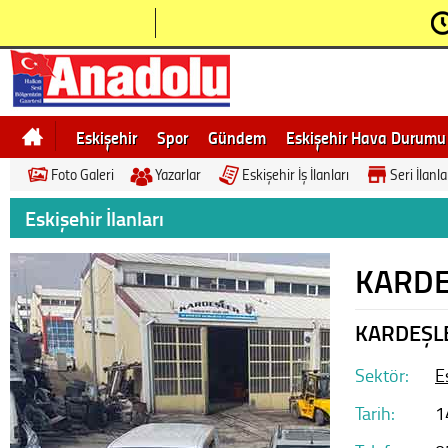
Eskişehir
Spor
Gündem
Eskişehir Hava Durumu
Foto Galeri
Yazarlar
Eskişehir İş İlanları
Seri İlanla
Bilecik
Ne demek
Eskişehir Gezi Rehberi
Eskişehir İlanları
KARDE
KARDEŞLE
Sektör:
E
Tarih:
1