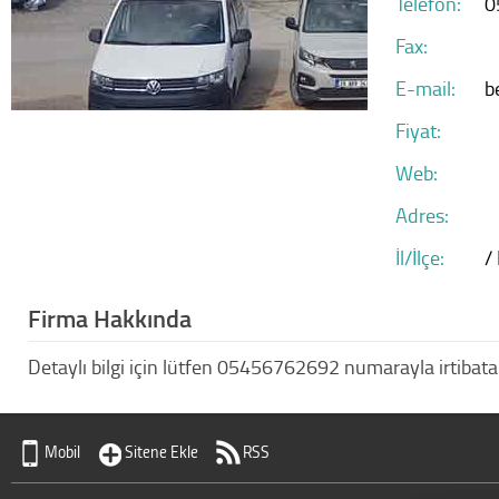
Telefon:
0
Fax:
E-mail:
b
Fiyat:
Web:
Adres:
İl/İlçe:
/
Firma Hakkında
Detaylı bilgi için lütfen 05456762692 numarayla irtibata
Mobil
Sitene Ekle
RSS