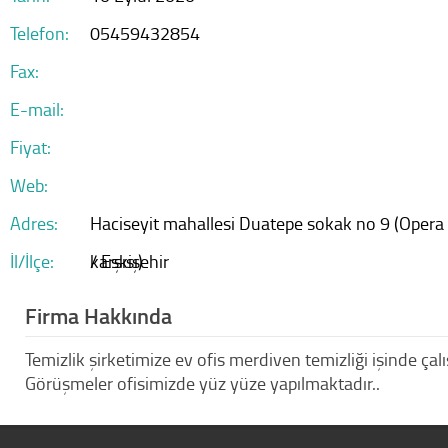
Telefon:
05459432854
Fax:
E-mail:
Fiyat:
Web:
Adres:
Haciseyit mahallesi Duatepe sokak no 9 (Opera
İl/İlçe:
karşısı)
/ Eskişehir
Firma Hakkında
Temizlik şirketimize ev ofis merdiven temizliği işinde ça
Görüşmeler ofisimizde yüz yüze yapılmaktadır..