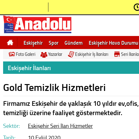
Eskişehir
Spor
Gündem
Eskişehir Hava Durumu
Foto Galeri
Yazarlar
Eskişehir İş İlanları
Seri İlanla
Bilecik
Ne demek
Eskişehir Gezi Rehberi
Eskişehir İlanları
Gold Temizlik Hizmetleri
Firmamız Eskişehir de yaklaşık 10 yıldır ev,ofi
temizliği üzerine faaliyet göstermektedir.
Sektör:
Eskişehir Seri İlan
Hizmetler
Tarih:
10 Eylül 2020