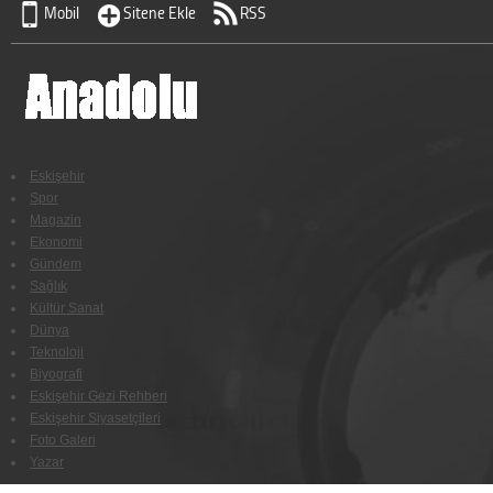
Mobil
Sitene Ekle
RSS
Eskişehir
Spor
Magazin
Ekonomi
Gündem
Sağlık
Kültür Sanat
Dünya
Teknoloji
Biyografi
Eskişehir Gezi Rehberi
Eskişehir Siyasetçileri
Foto Galeri
Yazar