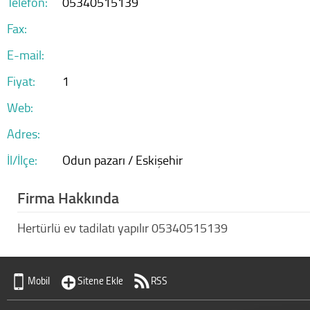
Telefon:
05340515139
Fax:
E-mail:
Fiyat:
1
Web:
Adres:
İl/İlçe:
Odun pazarı / Eskişehir
Firma Hakkında
Hertürlü ev tadilatı yapılır 05340515139
Mobil
Sitene Ekle
RSS