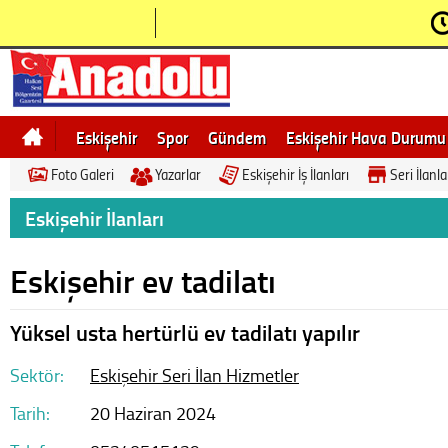
Eskişehir
Spor
Gündem
Eskişehir Hava Durumu
Foto Galeri
Yazarlar
Eskişehir İş İlanları
Seri İlanla
Bilecik
Ne demek
Eskişehir Gezi Rehberi
Eskişehir İlanları
Eskişehir ev tadilatı
Yüksel usta hertürlü ev tadilatı yapılır
Sektör:
Eskişehir Seri İlan
Hizmetler
Tarih:
20 Haziran 2024