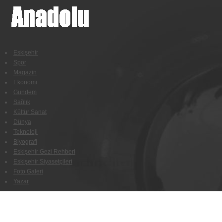
Eskişehir
Spor
Magazin
Ekonomi
Gündem
Sağlık
Kültür Sanat
Dünya
Teknoloji
Biyografi
Eskişehir Gezi Rehberi
Eskişehir Siyasetçileri
Foto Galeri
Yazar