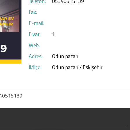
Telefon:
05340515139
Fax:
E-mail:
Fiyat:
1
Web:
Adres:
Odun pazarı
İl/İlçe:
Odun pazarı / Eskişehir
05340515139