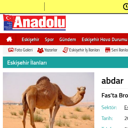
Eskişehir
Spor
Gündem
Eskişehir Hava Durumu
Foto Galeri
Yazarlar
Eskişehir İş İlanları
Seri İlanla
Bilecik
Ne demek
Eskişehir Gezi Rehberi
Eskişehir İlanları
abdar
Fas'ta Bro
Sektör:
E
Tarih:
2