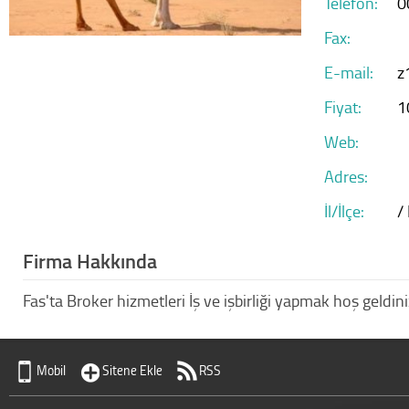
Telefon:
0
Fax:
E-mail:
z
Fiyat:
1
Web:
Adres:
İl/İlçe:
/
Firma Hakkında
Fas'ta Broker hizmetleri İş ve işbirliği yapmak hoş ge
Mobil
Sitene Ekle
RSS