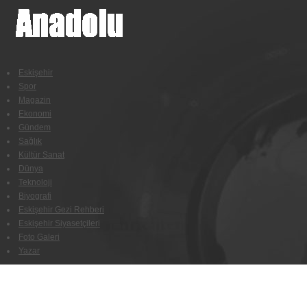
Eskişehir
Spor
Magazin
Ekonomi
Gündem
Sağlık
Kültür Sanat
Dünya
Teknoloji
Biyografi
Eskişehir Gezi Rehberi
Eskişehir Siyasetçileri
Foto Galeri
Yazar