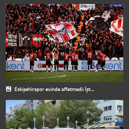
Eskişehirspor evinde affetmedi: İşt…