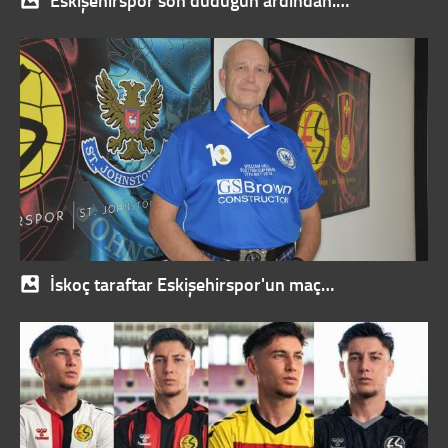
Eskişehirspor son düdüğün ardından.…
İskoç taraftar Eskişehirspor'un maç…