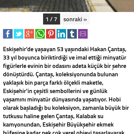
1 / 7
sonraki »
Eskişehir’de yaşayan 53 yaşındaki Hakan Çantaş,
33 yıl boyunca biriktirdiği ve imal ettiği minyatür
figürlerle evinin bir odasını adeta küçük bir şehre
dönüştürdü. Çantaş, koleksiyonunda bulunan
yaklaşık bin parça farklı ölçekli maketle,
Eskişehir’in çeşitli sembollerini ve günlük
yaşamını minyatür dünyasında yaşatıyor. Hobi
olarak başladığı bu koleksiyon, zamanla büyük bir
tutkusu haline gelen Çantaş, Kalabak su
kamyonundan, Eskişehir Büyükşehir ekmek
büfesine kadar pek çok yerel objeyi tasarlayarak