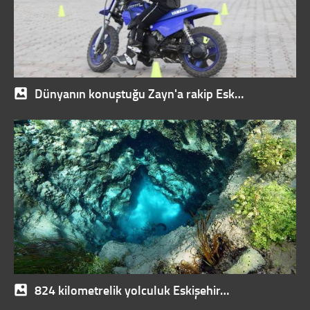
Dünyanın konuştuğu Zayn'a rakip Esk…
824 kilometrelik yolculuk Eskişehir…