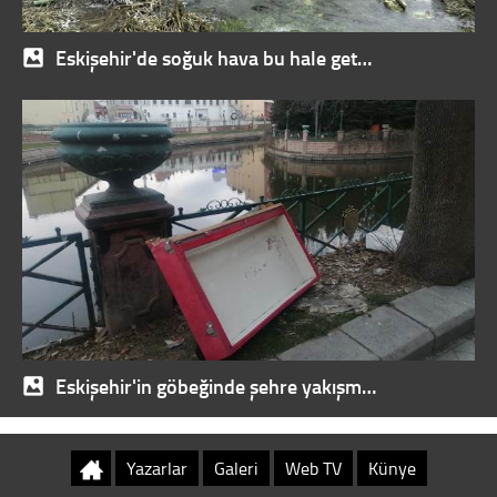
Eskişehir'de soğuk hava bu hale get…
Eskişehir'in göbeğinde şehre yakışm…
Yazarlar
Galeri
Web TV
Künye