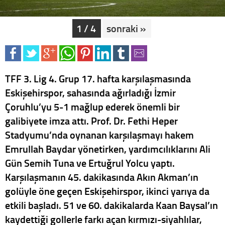
1 / 4
sonraki »
TFF 3. Lig 4. Grup 17. hafta karşılaşmasında
Eskişehirspor, sahasında ağırladığı İzmir
Çoruhlu’yu 5-1 mağlup ederek önemli bir
galibiyete imza attı. Prof. Dr. Fethi Heper
Stadyumu’nda oynanan karşılaşmayı hakem
Emrullah Baydar yönetirken, yardımcılıklarını Ali
Gün Semih Tuna ve Ertuğrul Yolcu yaptı.
Karşılaşmanın 45. dakikasında Akın Akman’ın
golüyle öne geçen Eskişehirspor, ikinci yarıya da
etkili başladı. 51 ve 60. dakikalarda Kaan Baysal’ın
kaydettiği gollerle farkı açan kırmızı-siyahlılar,