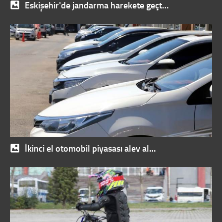
Eskişehir'de jandarma harekete geçt…
İkinci el otomobil piyasası alev al…