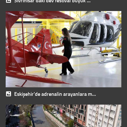
Sivrihisar'daki dev festival büyük …
Eskişehir'de adrenalin arayanlara m…