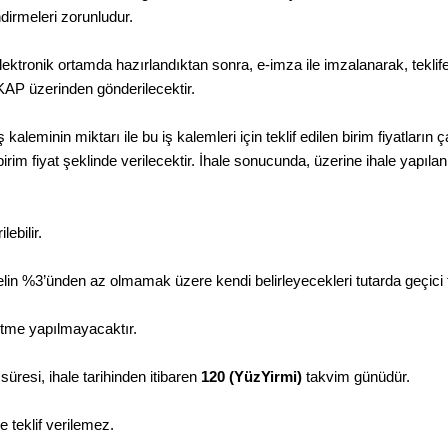
dirmeleri zorunludur.
ktronik ortamda hazırlandıktan sonra, e-imza ile imzalanarak, teklife il
EKAP üzerinden gönderilecektir.
ir iş kaleminin miktarı ile bu iş kalemleri için teklif edilen birim fiyatlar
irim fiyat şeklinde verilecektir. İhale sonucunda, üzerine ihale yapılan 
lebilir.
 bedelin %3’ünden az olmamak üzere kendi belirleyecekleri tutarda geçici
ltme yapılmayacaktır.
k süresi, ihale tarihinden itibaren
120 (YüzYirmi)
takvim günüdür.
 teklif verilemez.