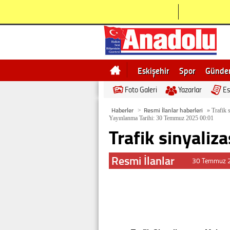
Eskişehir
Spor
Günd
Foto Galeri
Yazarlar
Es
Bilecik
Ne demek
Esk
Haberler
Resmi İlanlar haberleri
>
»
Trafik s
Yayınlanma Tarihi: 30 Temmuz 2025 00:01
Trafik sinyaliz
Resmi İlanlar
30 Temmuz 