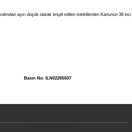
tarafından aşırı düşük olarak tespit edilen isteklilerden Kanunun 38 i
ın No: ILN02265507