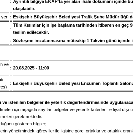
:
Ayrıntılı bilgiye EKAP’ta yer alan ihale dokümanı içinde 
ulaşılabilir.
 yer
:
Eskişehir Büyükşehir Belediyesi Trafik Şube Müdürlüğü de
Tüm Kısımlar için İşe başlama tarihinden itibaren en geç 
:
teslim edilecektir.
:
Sözleşme imzalanmasına müteakip 1 Takvim günü içinde i
ih ve
:
20.08.2025 - 11:00
tı
:
Eskişehir Büyükşehir Belediyesi Encümen Toplantı Salon
res)
rı ve istenilen belgeler ile yeterlik değerlendirmesinde uygulanaca
lmeleri için aşağıda sayılan belgeler ve yeterlik kriterleri ile fiyat dışı un
tmeleri gerekmektedir.
duğunu gösteren bilgiler;
lerin yönetimindeki görevliler ile ilgisine göre, ortaklar ve ortaklık oran