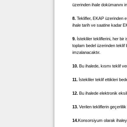
üzerinden ihale dokümanını in
8.
Teklifler, EKAP üzerinden ele
ihale tarih ve saatine kadar 
9.
İstekliler tekliflerini, her b
toplam bedel üzerinden teklif b
imzalanacaktır.
10.
Bu ihalede, kısmı teklif veri
11.
İstekliler teklif ettikleri
12.
Bu ihalede elektronik eksi
13.
Verilen tekliflerin geçerlili
14.
Konsorsiyum olarak ihaleye