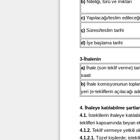
b)
Niteliği, türü ve miktarı
c)
Yapılacağı/teslim edileceği
ç)
Süresi/teslim tarihi
d)
İşe başlama tarihi
3-İhalenin
a)
İhale (son teklif verme) tar
saati
b)
İhale komisyonunun toplan
yeri (e-tekliflerin açılacağı ad
4. İhaleye katılabilme şartla
4.1.
İsteklilerin ihaleye katılabi
teklifleri kapsamında beyan e
4.1.2.
Teklif vermeye yetkili ol
4.1.2.1.
Tüzel kişilerde; istekli