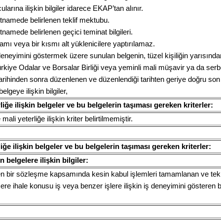
ularına ilişkin bilgiler idarece EKAP’tan alınır.
artnamede belirlenen teklif mektubu.
rtnamede belirlenen geçici teminat bilgileri.
mı veya bir kısmı alt yüklenicilere yaptırılamaz.
deneyimini göstermek üzere sunulan belgenin, tüzel kişiliğin yarısında
Türkiye Odalar ve Borsalar Birliği veya yeminli mali müşavir ya da s
 tarihinden sonra düzenlenen ve düzenlendiği tarihten geriye doğru son b
lgeye ilişkin bilgiler,
iğe ilişkin belgeler ve bu belgelerin taşıması gereken kriterler:
li yeterliğe ilişkin kriter belirtilmemiştir.
liğe ilişkin belgeler ve bu belgelerin taşıması gereken kriterler:
 belgelere ilişkin bilgiler:
ren bir sözleşme kapsamında kesin kabul işlemleri tamamlanan ve tekli
 ihale konusu iş veya benzer işlere ilişkin iş deneyimini gösteren b