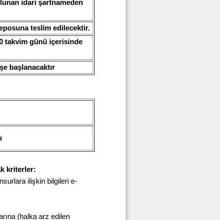
bulunan idari şartnameden
posuna teslim edilecektir.
90 takvim günü içerisinde
şe başlanacaktır
u
k kriterler:
surlara ilişkin bilgileri e-
larına (halka arz edilen