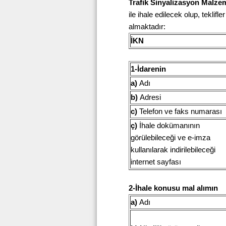
Trafik Sinyalizasyon Malzem
ile ihale edilecek olup, teklif
almaktadır:
İKN
1-İdarenin
a)
Adı
b)
Adresi
c)
Telefon ve faks numarası
ç)
İhale dokümanının
görülebileceği ve e-imza
kullanılarak indirilebileceği
internet sayfası
2-İhale konusu mal alımın
a)
Adı