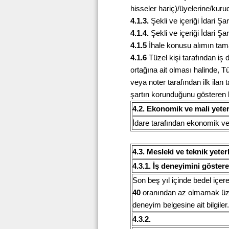
hisseler hariç)/üyelerine/kuruc
4.1.3.
Şekli ve içeriği İdari Ş
4.1.4.
Şekli ve içeriği İdari Şa
4.1.5
İhale konusu alımın tama
4.1.6
Tüzel kişi tarafından iş 
ortağına ait olması halinde, 
veya noter tarafından ilk ilan
şartın korunduğunu gösteren be
4.2. Ekonomik ve mali yeterl
İdare tarafından ekonomik ve ma
4.3. Mesleki ve teknik yeter
4.3.1. İş deneyimini gösteren
Son beş yıl içinde bedel içe
40
oranından az olmamak üzere
deneyim belgesine ait bilgiler.
4.3.2.