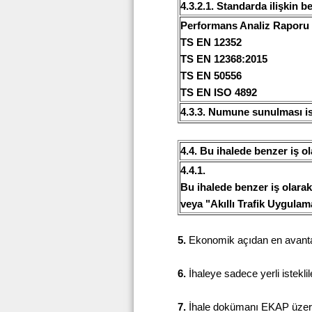
4.3.2.1. Standarda ilişkin bel
Performans Analiz Raporu
TS EN 12352
TS EN 12368:2015
TS EN 50556
TS EN ISO 4892
4.3.3. Numune sunulması i
4.4. Bu ihalede benzer iş ol
4.4.1.
Bu ihalede benzer iş olarak
veya "Akıllı Trafik Uygulam
5.
Ekonomik açıdan en avantajlı
6.
İhaleye sadece yerli isteklile
7.
İhale dokümanı EKAP üzerind