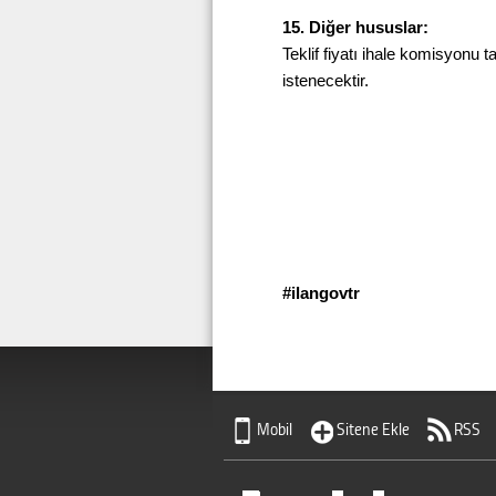
15. Diğer hususlar:
Teklif fiyatı ihale komisyonu 
istenecektir.
#ilangovtr Bas
Mobil
Sitene Ekle
RSS