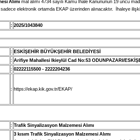
esi Alımı
mal alımı 4734 sayılı Kamu İhale Kanununun 19 uncu madd
ler sadece elektronik ortamda EKAP üzerinden alınacaktır. İhaleye ilişkin
:
2025/1043840
:
ESKİŞEHİR BÜYÜKŞEHİR BELEDİYESİ
:
Arifiye Mahallesi Ikieylül Cad No:53 ODUNPAZARI/ESKİ
:
02222115500 - 2222204236
:
https://ekap.kik.gov.tr/EKAP/
:
Trafik Sinyalizasyon Malzemesi Alımı
3 kısım Trafik Sinyalizasyon Malzemesi Alımı