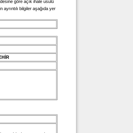
esine göre açık ihale usulü
 ayrıntılı bilgiler aşağıda yer
ŞEHİR