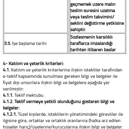
geçmemek üzere malın
teslim süresini uzatma
veya teslim takvimini/
şeklini değiştirme yetkisine
sahiptir.
Sözleşmenin karşılıklı
3.5.
İşe başlama tarihi
:
taraflarca imzalandığı
tarihten itibaren başlar
4- Katılım ve yeterlik kriterleri:
4.1.
Katılım ve yeterlik kriterlerine ilişkin istekliler tarafından
e-teklif kapsamında sunulması gereken bilgi ve belgeler ile
fiyat dışı unsurlara ilişkin bilgi ve belgelere aşağıda yer
verilmiştir:
4.1.1.
Teklif mektubu.
4.1.2. Teklif vermeye yetkili olunduğunu gösteren bilgi ve
belgeler:
4.1.2.1.
Tüzel kişilerde; isteklilerin yönetimindeki görevliler ile
ilgisine göre, ortaklar ve ortaklık oranlarına (halka arz edilen
hisseler hariç)/üyelerine/kurucularına ilişkin bilgi ve belgeler.