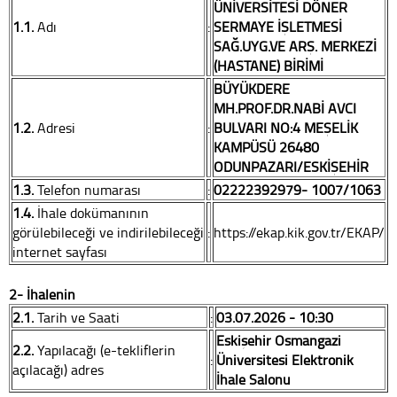
ÜNİVERSİTESİ DÖNER
1.1.
Adı
:
SERMAYE İŞLETMESİ
SAĞ.UYG.VE ARŞ. MERKEZİ
(HASTANE) BİRİMİ
BÜYÜKDERE
MH.PROF.DR.NABİ AVCI
1.2.
Adresi
:
BULVARI NO:4 MEŞELİK
KAMPÜSÜ 26480
ODUNPAZARI/ESKİŞEHİR
1.3.
Telefon numarası
:
02222392979- 1007/1063
1.4.
İhale dokümanının
görülebileceği ve indirilebileceği
:
https://ekap.kik.gov.tr/EKAP/
internet sayfası
2- İhalenin
2.1.
Tarih ve Saati
:
03.07.2026 - 10:30
Eskişehir Osmangazi
2.2.
Yapılacağı (e-tekliflerin
:
Üniversitesi Elektronik
açılacağı) adres
İhale Salonu