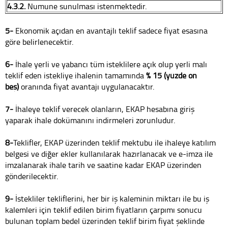
4.3.2.
Numune sunulması istenmektedir.
5-
Ekonomik açıdan en avantajlı teklif sadece fiyat esasına
göre belirlenecektir.
6-
İhale yerli ve yabancı tüm isteklilere açık olup yerli malı
teklif eden istekliye ihalenin tamamında
% 15 (yüzde on
beş)
oranında fiyat avantajı uygulanacaktır.
7-
İhaleye teklif verecek olanların, EKAP hesabına giriş
yaparak ihale dokümanını indirmeleri zorunludur.
8-
Teklifler, EKAP üzerinden teklif mektubu ile ihaleye katılım
belgesi ve diğer ekler kullanılarak hazırlanacak ve e-imza ile
imzalanarak ihale tarih ve saatine kadar EKAP üzerinden
gönderilecektir.
9-
İstekliler tekliflerini, her bir iş kaleminin miktarı ile bu iş
kalemleri için teklif edilen birim fiyatların çarpımı sonucu
bulunan toplam bedel üzerinden teklif birim fiyat şeklinde