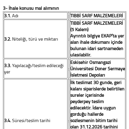
3- İhale konusu mal alımının
3.1.
Adı
:
TIBBİ SARF MALZEMELERİ
TIBBİ SARF MALZEMELERİ
(5 Kalem)
Ayrıntılı bilgiye EKAP’ta yer
3.2.
Niteliği, türü ve miktarı
:
alan ihale dokümanı içinde
bulunan idari şartnameden
ulaşılabilir.
Eskişehir Osmangazi
3.3.
Yapılacağı/teslim edileceği
:
Üniversitesi Döner Sermaye
yer
İşletmesi Depoları
İlk teslimat 30 günde, geri
kalanı siparişlerde belirtilen
süreler içerisinde
peyderpey teslim
edilecektir. İdare uygun
gördüğü hallerde
3.4.
Süresi/teslim tarihi
:
sözleşmenin bitim tarihi
olan 31.12.2026 tarihini