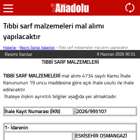
Tıbbi sarf malzemeleri mal alımı
yapılacaktır
Haberler
>
Resmi İlanlar haberleri
»
Tıbbi sarf malzemeleri mal alımı yapılacaktır
Resmi İlanlar
9 Haziran 2026 00:01
TIBBİ SARF MALZEMELERİ
TIBBİ SARF MALZEMELERİ
mal alımı 4734 sayılı Kamu İhale
Kanununun 19 uncu maddesine göre açık ihale usulü ile ihale
edilecektir.
İhaleye ilişkin ayrıntılı bilgiler aşağıda yer almaktadır:
İhale Kayıt Numarası (İKN)
:
2026/995107
1- İdarenin
ESKİŞEHİR OSMANGAZİ