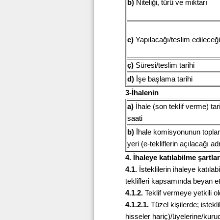
b)
Niteliği, türü ve miktarı
c)
Yapılacağı/teslim edileceği
ç)
Süresi/teslim tarihi
d)
İşe başlama tarihi
3-İhalenin
a)
İhale (son teklif verme) tar
saati
b)
İhale komisyonunun toplan
yeri (e-tekliflerin açılacağı ad
4. İhaleye katılabilme şartla
4.1.
İsteklilerin ihaleye katılabi
teklifleri kapsamında beyan e
4.1.2.
Teklif vermeye yetkili ol
4.1.2.1.
Tüzel kişilerde; istekli
hisseler hariç)/üyelerine/kuruc