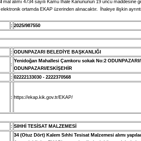
İ
mal alımı 4734 sayılı Kamu İhale Kanununun 19 uncu maddesine göre
 elektronik ortamda EKAP üzerinden alınacaktır. İhaleye ilişkin ayrıntıl
:
2025/987550
:
ODUNPAZARI BELEDİYE BAŞKANLIĞI
Yenidoğan Mahallesi Çamkoru sokak No:2 ODUNPAZARI
:
ODUNPAZARI/ESKİŞEHİR
:
02222133030 - 2222370568
:
https://ekap.kik.gov.tr/EKAP/
:
SIHHİ TESİSAT MALZEMESİ
34 (Otuz Dört) Kalem Sıhhi Tesisat Malzemesi alımı yapılac