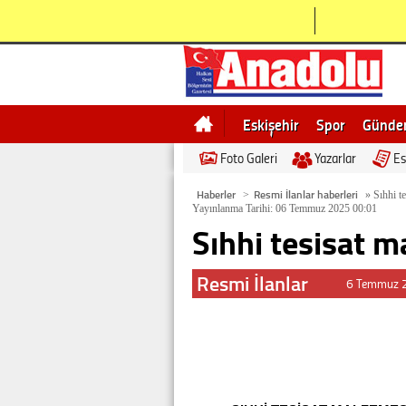
Eskişehir
Spor
Günd
Foto Galeri
Yazarlar
Es
Bilecik
Ne demek
Esk
Haberler
Resmi İlanlar haberleri
>
»
Sıhhi te
Yayınlanma Tarihi: 06 Temmuz 2025 00:01
Sıhhi tesisat m
Resmi İlanlar
6 Temmuz 