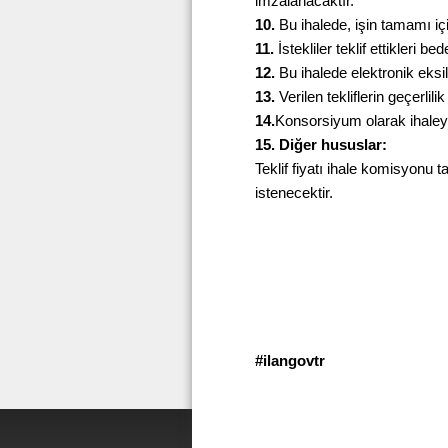
imzalanacaktır.
10.
Bu ihalede, işin tamamı için
11.
İstekliler teklif ettikleri
12.
Bu ihalede elektronik eksi
13.
Verilen tekliflerin geçerlili
14.
Konsorsiyum olarak ihaleye
15. Diğer hususlar:
Teklif fiyatı ihale komisyonu 
istenecektir.
#ilangovtr Bas