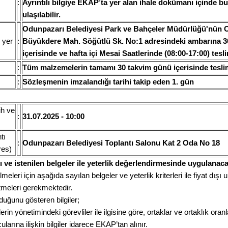
:
Ayrıntılı bilgiye EKAP’ta yer alan ihale dokümanı içinde 
ulaşılabilir.
Odunpazarı Belediyesi Park ve Bahçeler Müdürlüğü'nün O
 yer
:
Büyükdere Mah. Söğütlü Sk. No:1 adresindeki ambarına 3
içerisinde ve hafta içi Mesai Saatlerinde (08:00-17:00) tesli
:
Tüm malzemelerin tamamı 30 takvim günü içerisinde teslim
:
Sözleşmenin imzalandığı tarihi takip eden 1. gün
ih ve
:
31.07.2025 - 10:00
tı
:
Odunpazarı Belediyesi Toplantı Salonu Kat 2 Oda No 18
res)
rı ve istenilen belgeler ile yeterlik değerlendirmesinde uygulanaca
lmeleri için aşağıda sayılan belgeler ve yeterlik kriterleri ile fiyat dışı un
tmeleri gerekmektedir.
duğunu gösteren bilgiler;
lerin yönetimindeki görevliler ile ilgisine göre, ortaklar ve ortaklık oran
ularına ilişkin bilgiler idarece EKAP’tan alınır.