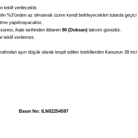
 teklif verilecektir.
 bedelin %3’ünden az olmamak üzere kendi belirleyecekleri tutarda geçici
ltme yapılmayacaktır.
k süresi, ihale tarihinden itibaren
90 (Doksan)
takvim günüdür.
 teklif verilemez.
tarafından aşırı düşük olarak tespit edilen isteklilerden Kanunun 38 i
ın No: ILN02254597