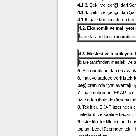
4.1.3.
Şekli ve içeriği İdari Ş
4.1.4.
Şekli ve içeriği İdari Şa
4.1.5
İhale konusu alımın tama
4.2. Ekonomik ve mali yeterl
İdare tarafından ekonomik ve ma
4.3. Mesleki ve teknik yeter
İdare tarafından mesleki ve tek
5.
Ekonomik açıdan en avantajlı
6.
İhaleye sadece yerli isteklil
beş)
oranında fiyat avantajı u
7.
İhale dokümanı EKAP üzerind
üzerinden ihale dokümanını in
8.
Teklifler, EKAP üzerinden ele
ihale tarih ve saatine kadar 
9.
İstekliler tekliflerini, her b
toplam bedel üzerinden teklif b