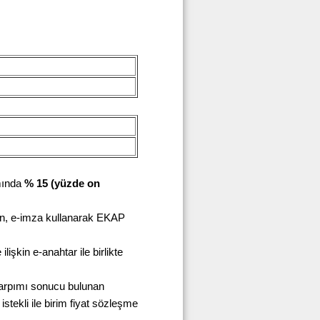
amında
% 15 (yüzde on
rın, e-imza kullanarak EKAP
işkin e-anahtar ile birlikte
ın çarpımı sonucu bulunan
istekli ile birim fiyat sözleşme