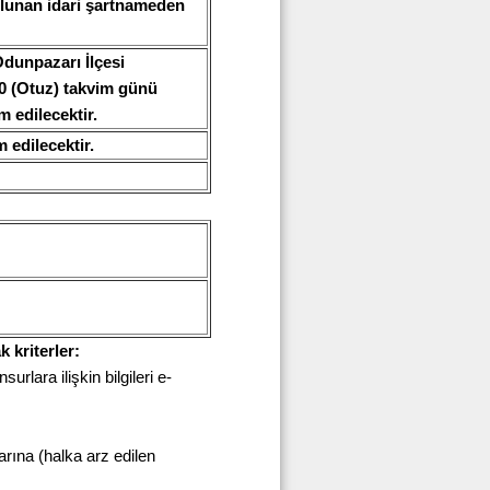
bulunan idari şartnameden
dunpazarı İlçesi
0 (Otuz) takvim günü
m edilecektir.
 edilecektir.
k kriterler:
surlara ilişkin bilgileri e-
larına (halka arz edilen