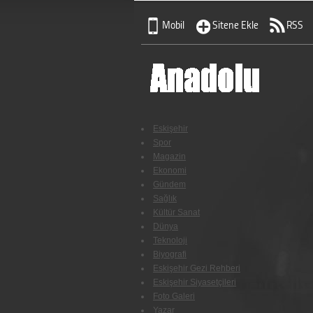
Mobil
Sitene Ekle
RSS
Eskişehir
Spor
Magazin
Ekonomi
Gündem
Sağlık
Kültür Sanat
Dünya
Teknoloji
Biyografi
Eskişehir Gezi Rehberi
Eskişehir Siyasetçileri
Foto Galeri
Yazar