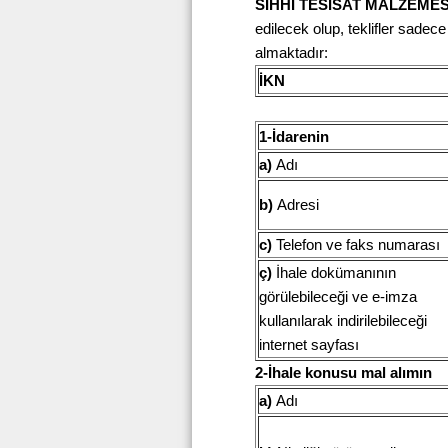
SIHHİ TESİSAT MALZEMES
edilecek olup, teklifler sadece
almaktadır:
İKN
1-İdarenin
a)
Adı
b)
Adresi
c)
Telefon ve faks numarası
ç)
İhale dokümanının
görülebileceği ve e-imza
kullanılarak indirilebileceği
internet sayfası
2-İhale konusu mal alımın
a)
Adı