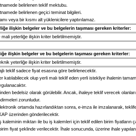
artnamede belirlenen teklif mektubu.
rtnamede belirlenen geçici teminat bilgileri.
mı veya bir kısmı alt yüklenicilere yaptırılamaz.
iğe ilişkin belgeler ve bu belgelerin taşıması gereken kriterler:
li yeterliğe ilişkin kriter belirtilmemiştir.
liğe ilişkin belgeler ve bu belgelerin taşıması gereken kriterler:
nik yeterliğe ilişkin kriter belirtilmemiştir.
 teklif sadece fiyat esasına göre belirlenecektir.
er katılabilecek olup yerli malı teklif eden yerli istekliye ihalenin tam
ygulanacaktır.
en bedelsiz olarak görülebilir. Ancak, ihaleye teklif verecek olanla
dirmeleri zorunludur.
ktronik ortamda hazırlandıktan sonra, e-imza ile imzalanarak, teklife il
EKAP üzerinden gönderilecektir.
ir iş kaleminin miktarı ile bu iş kalemleri için teklif edilen birim fiyatlar
irim fiyat şeklinde verilecektir. İhale sonucunda, üzerine ihale yapılan 