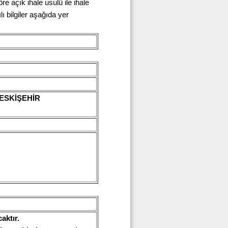
 açık ihale usulü ile ihale
ı bilgiler aşağıda yer
/ESKİŞEHİR
aktır.