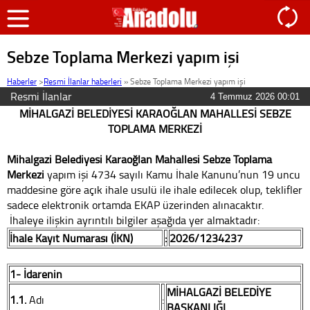
Sebze Toplama Merkezi yapım işi
Haberler
>
Resmi İlanlar haberleri
»
Sebze Toplama Merkezi yapım işi
Resmi İlanlar
4 Temmuz 2026 00:01
MİHALGAZİ BELEDİYESİ KARAOĞLAN MAHALLESİ SEBZE
TOPLAMA MERKEZİ
Mihalgazi Belediyesi Karaoğlan Mahallesi Sebze Toplama
Merkezi
yapım işi 4734 sayılı Kamu İhale Kanunu’nun 19 uncu
maddesine göre açık ihale usulü ile ihale edilecek olup, teklifler
sadece elektronik ortamda EKAP üzerinden alınacaktır.
İhaleye ilişkin ayrıntılı bilgiler aşağıda yer almaktadır:
İhale Kayıt Numarası (İKN)
:
2026/1234237
1- İdarenin
MİHALGAZİ BELEDİYE
1.1.
Adı
:
BAŞKANLIĞI