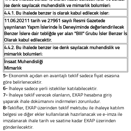
işe denk sayılacak mühendislik ve mimarlık bölümleri:
4.4.1. Bu ihalede benzer iş olarak kabul edilecek işler:
11.06.20211 tarih ve 27961 sayılı Resmi Gazetede
yayınlanan Yapım İşlerinde İş Deneyiminde değerlendirilecek
Benzer İşlere dair tebliğde yer alan ''BIII'' Grubu İşler Benzer İş
Olarak kabul edilecektir.
4.4.2. Bu ihalede benzer işe denk sayılacak mühendislik ve
mimarlık bölümleri:
İnşaat Mühendisliği
Mimarlık
5-
Ekonomik açıdan en avantajlı teklif sadece fiyat esasına
göre belirlenecektir.
6-
İhaleye sadece yerli istekliler katılabilecektir.
7-
İhaleye teklif verecek olanların, EKAP hesabına giriş
yaparak ihale dokümanını indirmeleri zorunludur.
8-
Teklifler, EKAP üzerinden teklif mektubu ile ihaleye katılım
belgesi ve diğer ekler kullanılarak hazırlanacak ve e-imza ile
imzalanarak ihale tarih ve saatine kadar EKAP üzerinden
gönderilecektir.