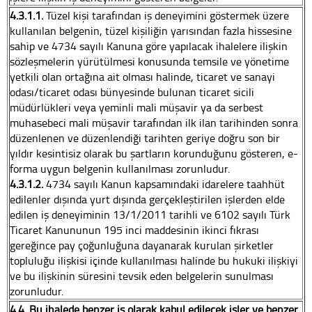
4.3.1.1.
Tüzel kişi tarafından iş deneyimini göstermek üzere
kullanılan belgenin, tüzel kişiliğin yarısından fazla hissesine
sahip ve 4734 sayılı Kanuna göre yapılacak ihalelere ilişkin
sözleşmelerin yürütülmesi konusunda temsile ve yönetime
yetkili olan ortağına ait olması halinde, ticaret ve sanayi
odası/ticaret odası bünyesinde bulunan ticaret sicili
müdürlükleri veya yeminli mali müşavir ya da serbest
muhasebeci mali müşavir tarafından ilk ilan tarihinden sonra
düzenlenen ve düzenlendiği tarihten geriye doğru son bir
yıldır kesintisiz olarak bu şartların korunduğunu gösteren, e-
forma uygun belgenin kullanılması zorunludur.
4.3.1.2.
4734 sayılı Kanun kapsamındaki idarelere taahhüt
edilenler dışında yurt dışında gerçekleştirilen işlerden elde
edilen iş deneyiminin 13/1/2011 tarihli ve 6102 sayılı Türk
Ticaret Kanununun 195 inci maddesinin ikinci fıkrası
gereğince pay çoğunluğuna dayanarak kurulan şirketler
topluluğu ilişkisi içinde kullanılması halinde bu hukuki ilişkiyi
ve bu ilişkinin süresini tevsik eden belgelerin sunulması
zorunludur.
4.4. Bu ihalede benzer iş olarak kabul edilecek işler ve benzer