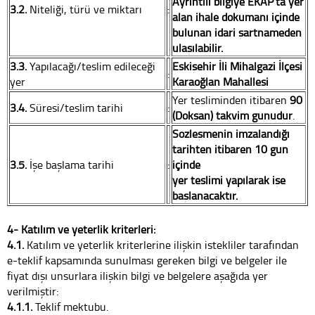
Ayrıntılı bilgiye EKAP’ta yer
3.2.
Niteliği, türü ve miktarı
:
alan ihale dokümanı içinde
bulunan idari şartnameden
ulaşılabilir.
3.3.
Yapılacağı/teslim edileceği
Eskişehir İli Mihalgazi İlçesi
:
yer
Karaoğlan Mahallesi
Yer tesliminden itibaren
90
3.4.
Süresi/teslim tarihi
:
(Doksan) takvim günüdür
.
Sözleşmenin imzalandığı
tarihten itibaren 10 gün
3.5.
İşe başlama tarihi
:
içinde
yer teslimi yapılarak işe
başlanacaktır.
4- Katılım ve yeterlik kriterleri:
4.1.
Katılım ve yeterlik kriterlerine ilişkin istekliler tarafından
e-teklif kapsamında sunulması gereken bilgi ve belgeler ile
fiyat dışı unsurlara ilişkin bilgi ve belgelere aşağıda yer
verilmiştir:
4.1.1.
Teklif mektubu.