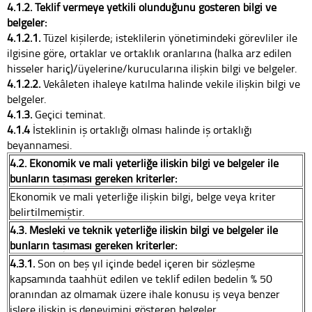
4.1.2. Teklif vermeye yetkili olunduğunu gösteren bilgi ve
belgeler:
4.1.2.1.
Tüzel kişilerde; isteklilerin yönetimindeki görevliler ile
ilgisine göre, ortaklar ve ortaklık oranlarına (halka arz edilen
hisseler hariç)/üyelerine/kurucularına ilişkin bilgi ve belgeler.
4.1.2.2.
Vekâleten ihaleye katılma halinde vekile ilişkin bilgi ve
belgeler.
4.1.3.
Geçici teminat.
4.1.4
İsteklinin iş ortaklığı olması halinde iş ortaklığı
beyannamesi.
4.2. Ekonomik ve mali yeterliğe ilişkin bilgi ve belgeler ile
bunların taşıması gereken kriterler:
Ekonomik ve mali yeterliğe ilişkin bilgi, belge veya kriter
belirtilmemiştir.
4.3. Mesleki ve teknik yeterliğe ilişkin bilgi ve belgeler ile
bunların taşıması gereken kriterler:
4.3.1.
Son on beş yıl içinde bedel içeren bir sözleşme
kapsamında taahhüt edilen ve teklif edilen bedelin % 50
oranından az olmamak üzere ihale konusu iş veya benzer
işlere ilişkin iş deneyimini gösteren belgeler.