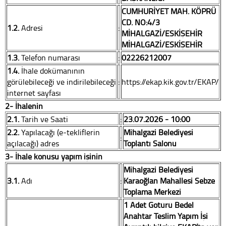
CUMHURİYET MAH. KÖPRÜ
CD. NO:4/3
1.2.
Adresi
:
MİHALGAZİ/ESKİŞEHİR
MİHALGAZİ/ESKİŞEHİR
1.3.
Telefon numarası
:
02226212007
1.4.
İhale dokümanının
görülebileceği ve indirilebileceği
:
https://ekap.kik.gov.tr/EKAP/
internet sayfası
2- İhalenin
2.1.
Tarih ve Saati
:
23.07.2026 - 10:00
2.2.
Yapılacağı (e-tekliflerin
Mihalgazi Belediyesi
:
açılacağı) adres
Toplantı Salonu
3- İhale konusu yapım işinin
Mihalgazi Belediyesi
3.1.
Adı
:
Karaoğlan Mahallesi Sebze
Toplama Merkezi
1 Adet Götürü Bedel
Anahtar Teslim Yapım İşi