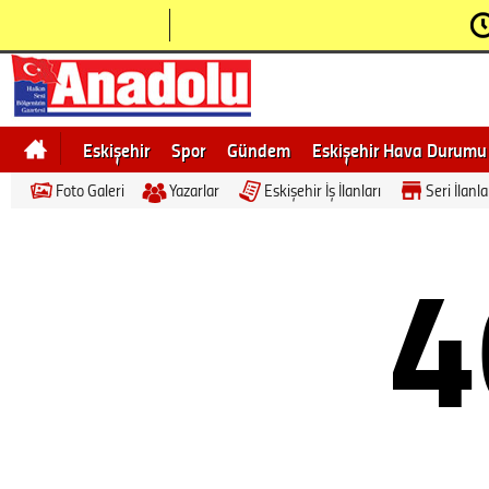
Eskişehir
Spor
Gündem
Eskişehir Hava Durumu
Foto Galeri
Yazarlar
Eskişehir İş İlanları
Seri İlanla
Bilecik
Ne demek
Eskişehir Gezi Rehberi
4