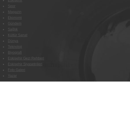
Eskişehir
Spor
Magazin
Ekonomi
Gündem
Sağlık
Kültür Sanat
Dünya
Teknoloji
Biyografi
Eskişehir Gezi Rehberi
Eskişehir Siyasetçileri
Foto Galeri
Yazar