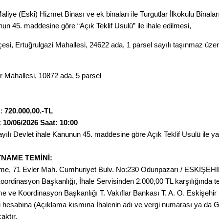
Maliye (Eski) Hizmet Binası ve ek binaları ile Turgutlar İlkokulu Binalar
un 45. maddesine göre “Açık Teklif Usulü” ile ihale edilmesi,
İlçesi, Ertuğrulgazi Mahallesi, 24622 ada, 1 parsel sayılı taşınmaz üze
r Mahallesi, 10872 ada, 5 parsel
:
720.000,00.-TL
:
10/06/2026 Saat: 10:00
ayılı Devlet ihale Kanunun 45. maddesine göre Açık Teklif Usulü ile yap
TNAME TEMİNİ:
me, 71 Evler Mah. Cumhuriyet Bulv. No:230 Odunpazarı / ESKİŞEHİ
oordinasyon Başkanlığı, İhale Servisinden 2.000,00 TL karşılığında te
eme ve Koordinasyon Başkanlığı T. Vakıflar Bankası T. A. O. Eskişeh
hesabına (Açıklama kısmına İhalenin adı ve vergi numarası ya da Gerç
aktır.