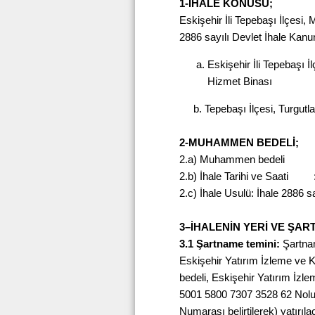
1-İHALE KONUSU;
Eskişehir İli Tepebaşı İlçesi, 
2886 sayılı Devlet İhale Kanun
Eskişehir İli Tepebaşı 
Hizmet Binası
b. Tepebaşı İlçesi, Turgutla
2-MUHAMMEN BEDELİ;
2.a) Muhammen bedeli 
2.b) İhale Tarihi ve Saati 
2.c) İhale Usulü: İhale 2886 s
3–İHALENİN YERİ VE ŞAR
3.1 Şartname temini:
Şartna
Eskişehir Yatırım İzleme ve K
bedeli, Eskişehir Yatırım İzl
5001 5800 7307 3528 62 Nolu 
Numarası belirtilerek) yatırılac