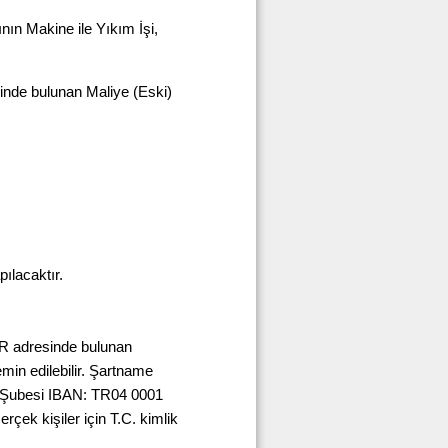
ının Makine ile Yıkım İşi,
rinde bulunan Maliye (Eski)
ılacaktır.
R adresinde bulunan
min edilebilir. Şartname
ir Şubesi IBAN: TR04 0001
ek kişiler için T.C. kimlik