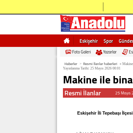
Eskişehir
Spor
Günd
Foto Galeri
Yazarlar
Es
Bilecik
Ne demek
Esk
Haberler
Resmi İlanlar haberleri
>
»
Makine i
Yayınlanma Tarihi: 25 Mayıs 2026 00:01
Makine ile bina 
Resmi İlanlar
25 Mayıs 
Eskişehir İli Tepebaşı İlçes