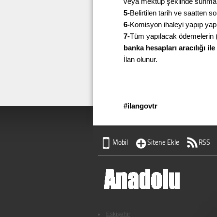
veya mektup şeklinde sunmal
5-
Belirtilen tarih ve saatten
6-
Komisyon ihaleyi yapıp yap
7-
Tüm yapılacak ödemelerin (
banka hesapları aracılığı ile
İlan olunur.
#ilangovtr Bası
Mobil
Sitene Ekle
RSS
Eskişehir