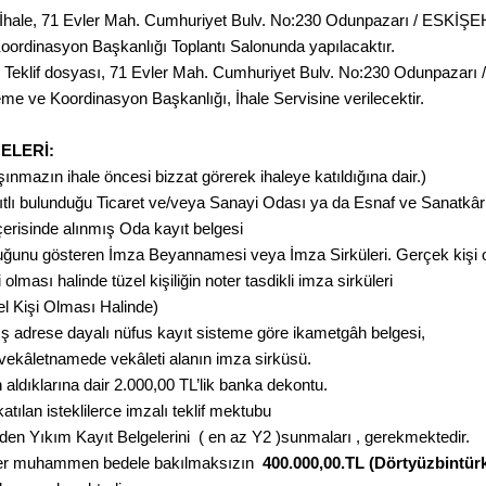
İhale, 71 Evler Mah. Cumhuriyet Bulv. No:230 Odunpazarı / ESKİŞE
oordinasyon Başkanlığı Toplantı Salonunda yapılacaktır.
; Teklif dosyası, 71 Evler Mah. Cumhuriyet Bulv. No:230 Odunpazar
eme ve Koordinasyon Başkanlığı, İhale Servisine verilecektir.
ELERİ:
şınmazın ihale öncesi bizzat görerek ihaleye katıldığına dair.)
kayıtlı bulunduğu Ticaret ve/veya Sanayi Odası ya da Esnaf ve Sanatkâr
içerisinde alınmış Oda kayıt belgesi
lduğunu gösteren İmza Beyannamesi veya İmza Sirküleri. Gerçek kişi ol
lması halinde tüzel kişiliğin noter tasdikli imza sirküleri
zel Kişi Olması Halinde)
mış adrese dayalı nüfus kayıt sisteme göre ikametgâh belgesi,
n vekâletnamede vekâleti alanın imza sirküsü.
n aldıklarına dair 2.000,00 TL’lik banka dekontu.
atılan isteklilerce imzalı teklif mektubu
erden Yıkım Kayıt Belgelerini ( en az Y2 )sunmaları , gerekmektedir.
kliler muhammen bedele bakılmaksızın
400.000,00.TL
(Dörtyüzbintürk