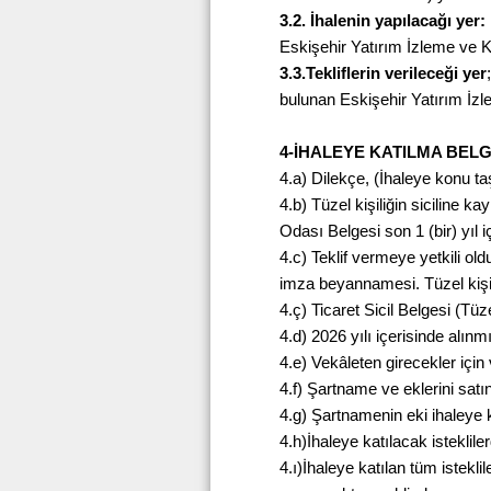
3.2. İhalenin yapılacağı yer:
Eskişehir Yatırım İzleme ve K
3.3.Tekliflerin verileceği yer
bulunan Eskişehir Yatırım İzl
4-İHALEYE KATILMA BELG
4.a) Dilekçe, (İhaleye konu ta
4.b) Tüzel kişiliğin siciline 
Odası Belgesi son 1 (bir) yıl 
4.c) Teklif vermeye yetkili o
imza beyannamesi. Tüzel kişi o
4.ç) Ticaret Sicil Belgesi (Tü
4.d) 2026 yılı içerisinde alın
4.e) Vekâleten girecekler içi
4.f) Şartname ve eklerini satı
4.g) Şartnamenin eki ihaleye k
4.h)İhaleye katılacak isteklil
4.ı)İhaleye katılan tüm iste