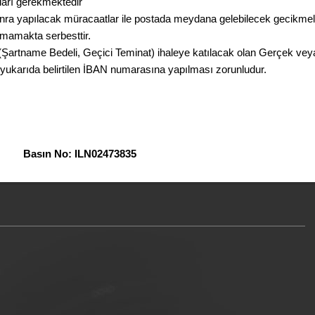
arı gerekmektedir
 sonra yapılacak müracaatlar ile postada meydana gelebilecek gecikmel
mamakta serbesttir.
Şartname Bedeli, Geçici Teminat) ihaleye katılacak olan Gerçek veya
yukarıda belirtilen İBAN numarasına yapılması zorunludur.
n No: ILN02473835