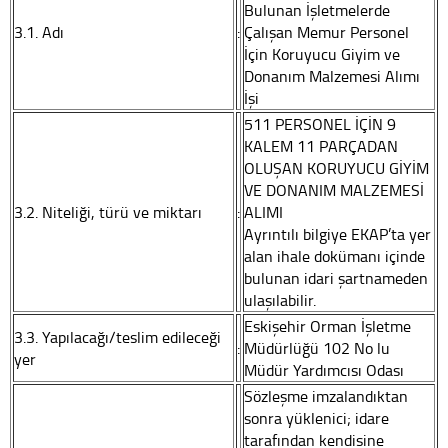
Bulunan İşletmelerde
3.1. Adı
:
Çalışan Memur Personel
İçin Koruyucu Giyim ve
Donanım Malzemesi Alımı
İşi
511 PERSONEL İÇİN 9
KALEM 11 PARÇADAN
OLUŞAN KORUYUCU GİYİM
VE DONANIM MALZEMESİ
3.2. Niteliği, türü ve miktarı
:
ALIMI
Ayrıntılı bilgiye EKAP’ta yer
alan ihale dokümanı içinde
bulunan idari şartnameden
ulaşılabilir.
Eskişehir Orman İşletme
3.3. Yapılacağı/teslim edileceği
:
Müdürlüğü 102 No lu
yer
Müdür Yardımcısı Odası
Sözleşme imzalandıktan
sonra yüklenici; idare
tarafından kendisine