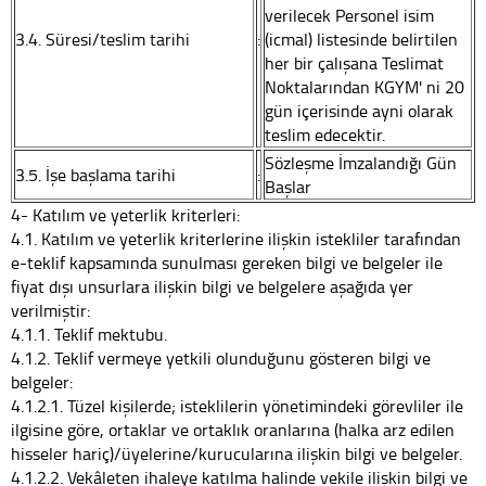
verilecek Personel isim
3.4. Süresi/teslim tarihi
:
(icmal) listesinde belirtilen
her bir çalışana Teslimat
Noktalarından KGYM' ni 20
gün içerisinde ayni olarak
teslim edecektir.
Sözleşme İmzalandığı Gün
3.5. İşe başlama tarihi
:
Başlar
4- Katılım ve yeterlik kriterleri:
4.1. Katılım ve yeterlik kriterlerine ilişkin istekliler tarafından
e-teklif kapsamında sunulması gereken bilgi ve belgeler ile
fiyat dışı unsurlara ilişkin bilgi ve belgelere aşağıda yer
verilmiştir:
4.1.1. Teklif mektubu.
4.1.2. Teklif vermeye yetkili olunduğunu gösteren bilgi ve
belgeler:
4.1.2.1. Tüzel kişilerde; isteklilerin yönetimindeki görevliler ile
ilgisine göre, ortaklar ve ortaklık oranlarına (halka arz edilen
hisseler hariç)/üyelerine/kurucularına ilişkin bilgi ve belgeler.
4.1.2.2. Vekâleten ihaleye katılma halinde vekile ilişkin bilgi ve