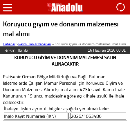
Koruyucu giyim ve donanım malzemesi
mal alımı
Haberler
>
Resmi İlanlar haberleri
»
Koruyucu giyim ve donanım malzemesi mal alımı
Resmi İlanlar
16 Haziran 2026 00:01
KORUYUCU GİYİM VE DONANIM MALZEMESİ SATIN
ALINACAKTIR
Eskişehir Orman Bölge Müdürlüğü ve Bağlı Bulunan
İşletmelerde Çalışan Memur Personel İçin Koruyucu Giyim ve
Donanım Malzemesi Alımı İşi mal alımı 4734 sayılı Kamu İhale
Kanununun 19 uncu maddesine göre açık ihale usulü ile ihale
edilecektir.
İhaleye ilişkin ayrıntılı bilgiler aşağıda yer almaktadır:
İhale Kayıt Numarası (İKN)
:
2026/1063486