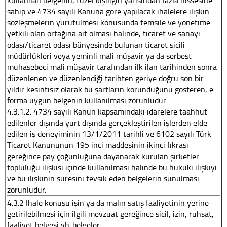
kullanılan belgenin, tüzel kişiliğin yarısından fazla hissesine
sahip ve 4734 sayılı Kanuna göre yapılacak ihalelere ilişkin
sözleşmelerin yürütülmesi konusunda temsile ve yönetime
yetkili olan ortağına ait olması halinde, ticaret ve sanayi
odası/ticaret odası bünyesinde bulunan ticaret sicili
müdürlükleri veya yeminli mali müşavir ya da serbest
muhasebeci mali müşavir tarafından ilk ilan tarihinden sonra
düzenlenen ve düzenlendiği tarihten geriye doğru son bir
yıldır kesintisiz olarak bu şartların korunduğunu gösteren, e-
forma uygun belgenin kullanılması zorunludur.
4.3.1.2. 4734 sayılı Kanun kapsamındaki idarelere taahhüt
edilenler dışında yurt dışında gerçekleştirilen işlerden elde
edilen iş deneyiminin 13/1/2011 tarihli ve 6102 sayılı Türk
Ticaret Kanununun 195 inci maddesinin ikinci fıkrası
gereğince pay çoğunluğuna dayanarak kurulan şirketler
topluluğu ilişkisi içinde kullanılması halinde bu hukuki ilişkiyi
ve bu ilişkinin süresini tevsik eden belgelerin sunulması
zorunludur.
4.3.2 İhale konusu işin ya da malın satış faaliyetinin yerine
getirilebilmesi için ilgili mevzuat gereğince sicil, izin, ruhsat,
faaliyet belgesi vb. belgeler: