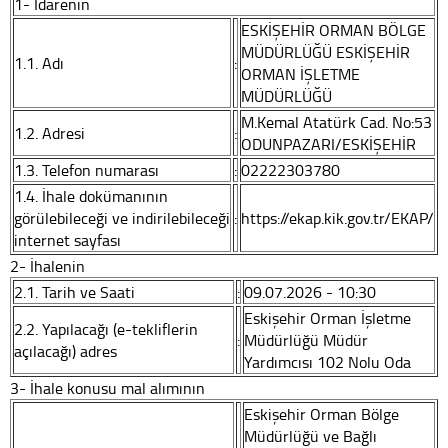
1- İdarenin
ESKİŞEHİR ORMAN BÖLGE
MÜDÜRLÜĞÜ ESKİŞEHİR
1.1. Adı
:
ORMAN İŞLETME
MÜDÜRLÜĞÜ
M.Kemal Atatürk Cad. No:53
1.2. Adresi
:
ODUNPAZARI/ESKİŞEHİR
1.3. Telefon numarası
:
02222303780
1.4. İhale dokümanının
görülebileceği ve indirilebileceği
:
https://ekap.kik.gov.tr/EKAP/
internet sayfası
2- İhalenin
2.1. Tarih ve Saati
:
09.07.2026 - 10:30
Eskişehir Orman İşletme
2.2. Yapılacağı (e-tekliflerin
:
Müdürlüğü Müdür
açılacağı) adres
Yardımcısı 102 Nolu Oda
3- İhale konusu mal alımının
Eskişehir Orman Bölge
Müdürlüğü ve Bağlı