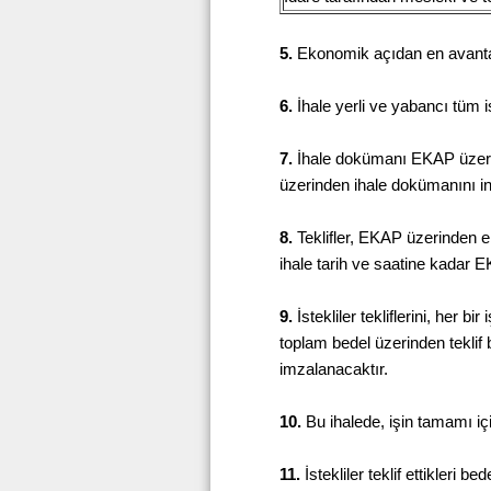
5.
Ekonomik açıdan en avantajlı
6.
İhale yerli ve yabancı tüm is
7.
İhale dokümanı EKAP üzerind
üzerinden ihale dokümanını in
8.
Teklifler, EKAP üzerinden ele
ihale tarih ve saatine kadar 
9.
İstekliler tekliflerini, her b
toplam bedel üzerinden teklif b
imzalanacaktır.
10.
Bu ihalede, işin tamamı için
11.
İstekliler teklif ettikleri