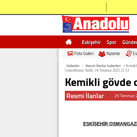
Eskişehir
Spor
Günd
Foto Galeri
Yazarlar
Es
Bilecik
Ne demek
Esk
Haberler
Resmi İlanlar haberleri
>
»
Kemikli
Güncellenme Tarihi: 24 Temmuz 2025 22:53
Kemikli gövde d
Resmi İlanlar
25 Temmuz 
ESKİŞEHİR OSMANGAZİ