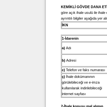
KEMİKLİ GÖVDE DANA ETİ 
göre açık ihale usulü ile ihal
ayrıntılı bilgiler aşağıda yer a
İKN
1-İdarenin
a)
Adı
b)
Adresi
c)
Telefon ve faks numarası
ç)
İhale dokümanının
görülebileceği ve e-imza
kullanılarak indirilebileceği
internet sayfası
2-İhale konusu mal alımın