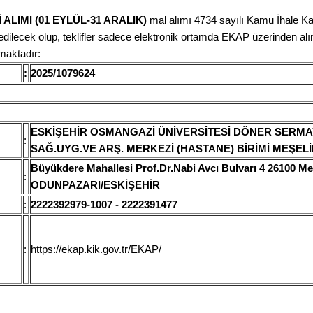
ALIMI (01 EYLÜL-31 ARALIK)
mal alımı 4734 sayılı Kamu İhale 
e edilecek olup, teklifler sadece elektronik ortamda EKAP üzerinden alın
lmaktadır:
:
2025/1079624
ESKİŞEHİR OSMANGAZİ ÜNİVERSİTESİ DÖNER SERMA
:
SAĞ.UYG.VE ARŞ. MERKEZİ (HASTANE) BİRİMİ MEŞELİ
Büyükdere Mahallesi Prof.Dr.Nabi Avcı Bulvarı 4 26100 Me
:
ODUNPAZARI/ESKİŞEHİR
:
2222392979-1007 - 2222391477
:
https://ekap.kik.gov.tr/EKAP/