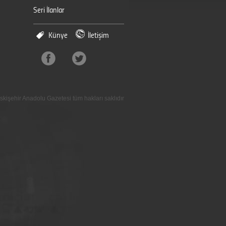
Seri İlanlar
Künye
İletişim
skişehir Anadolu Gazetesi tüm hakları saklıdır