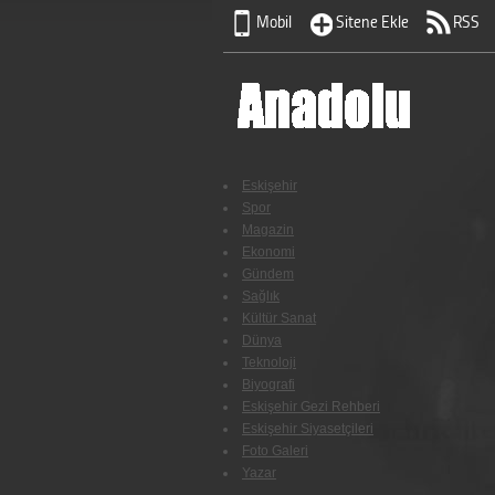
Mobil
Sitene Ekle
RSS
Eskişehir
Spor
Magazin
Ekonomi
Gündem
Sağlık
Kültür Sanat
Dünya
Teknoloji
Biyografi
Eskişehir Gezi Rehberi
Eskişehir Siyasetçileri
Foto Galeri
Yazar