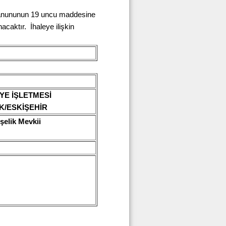
Kanununun 19 uncu maddesine
acaktır. İhaleye ilişkin
YE İŞLETMESİ
K/ESKİŞEHİR
şelik Mevkii