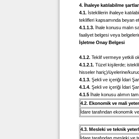
4. İhaleye katılabilme şartla
4.1.
İsteklilerin ihaleye katılabi
teklifleri kapsamında beyan e
4.1.1.3.
İhale konusu malın satı
faaliyet belgesi veya belgelerine
İşletme Onay Belgesi
4.1.2.
Teklif vermeye yetkili ol
4.1.2.1.
Tüzel kişilerde; istekli
hisseler hariç)/üyelerine/kuruc
4.1.3.
Şekli ve içeriği İdari Ş
4.1.4.
Şekli ve içeriği İdari Şa
4.1.5
İhale konusu alımın tama
4.2. Ekonomik ve mali yeterl
İdare tarafından ekonomik ve ma
4.3. Mesleki ve teknik yeter
İdare tarafından mesleki ve tek