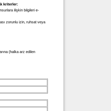
k kriterler:
surlara ilişkin bilgileri e-
ması zorunlu izin, ruhsat veya
larına (halka arz edilen