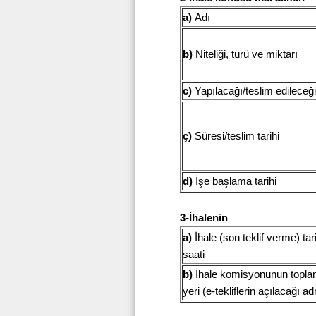
a)
Adı
b)
Niteliği, türü ve miktarı
c)
Yapılacağı/teslim edileceği
ç)
Süresi/teslim tarihi
d)
İşe başlama tarihi
3-İhalenin
a)
İhale (son teklif verme) tar
saati
b)
İhale komisyonunun toplan
yeri (e-tekliflerin açılacağı ad