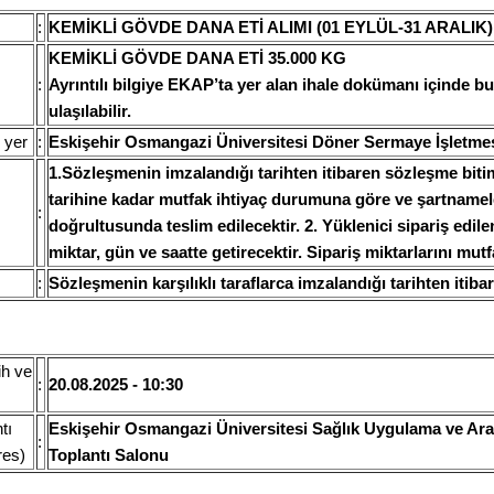
:
KEMİKLİ GÖVDE DANA ETİ ALIMI (01 EYLÜL-31 ARALIK)
KEMİKLİ GÖVDE DANA ETİ 35.000 KG
:
Ayrıntılı bilgiye EKAP’ta yer alan ihale dokümanı içinde 
ulaşılabilir.
 yer
:
Eskişehir Osmangazi Üniversitesi Döner Sermaye İşletme
1.Sözleşmenin imzalandığı tarihten itibaren sözleşme bitim
tarihine kadar mutfak ihtiyaç durumuna göre ve şartnamel
:
doğrultusunda teslim edilecektir. 2. Yüklenici sipariş edilen
miktar, gün ve saatte getirecektir. Sipariş miktarlarını mutf
:
Sözleşmenin karşılıklı taraflarca imzalandığı tarihten itiba
ih ve
:
20.08.2025 - 10:30
tı
Eskişehir Osmangazi Üniversitesi Sağlık Uygulama ve Ara
:
res)
Toplantı Salonu