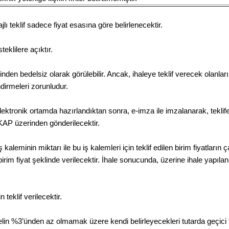
 teklif sadece fiyat esasına göre belirlenecektir.
teklilere açıktır.
en bedelsiz olarak görülebilir. Ancak, ihaleye teklif verecek olanla
dirmeleri zorunludur.
ktronik ortamda hazırlandıktan sonra, e-imza ile imzalanarak, teklife il
EKAP üzerinden gönderilecektir.
ir iş kaleminin miktarı ile bu iş kalemleri için teklif edilen birim fiyatlar
irim fiyat şeklinde verilecektir. İhale sonucunda, üzerine ihale yapılan 
 teklif verilecektir.
 bedelin %3’ünden az olmamak üzere kendi belirleyecekleri tutarda geçici