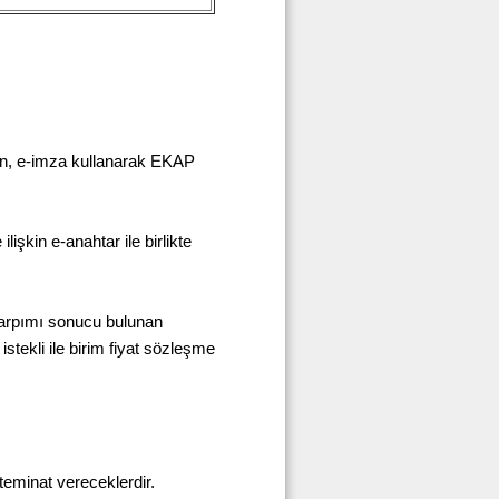
rın, e-imza kullanarak EKAP
işkin e-anahtar ile birlikte
ın çarpımı sonucu bulunan
istekli ile birim fiyat sözleşme
 teminat vereceklerdir.