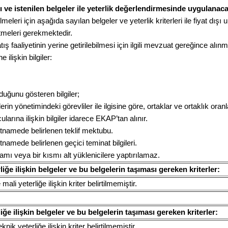
rı ve istenilen belgeler ile yeterlik değerlendirmesinde uygulanaca
lmeleri için aşağıda sayılan belgeler ve yeterlik kriterleri ile fiyat dışı un
tmeleri gerekmektedir.
ş faaliyetinin yerine getirilebilmesi için ilgili mevzuat gereğince alın
 ilişkin bilgiler:
duğunu gösteren bilgiler;
lerin yönetimindeki görevliler ile ilgisine göre, ortaklar ve ortaklık oran
ularına ilişkin bilgiler idarece EKAP’tan alınır.
artnamede belirlenen teklif mektubu.
rtnamede belirlenen geçici teminat bilgileri.
mı veya bir kısmı alt yüklenicilere yaptırılamaz.
iğe ilişkin belgeler ve bu belgelerin taşıması gereken kriterler:
li yeterliğe ilişkin kriter belirtilmemiştir.
liğe ilişkin belgeler ve bu belgelerin taşıması gereken kriterler:
nik yeterliğe ilişkin kriter belirtilmemiştir.