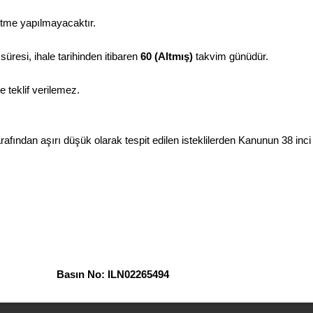
ltme yapılmayacaktır.
k süresi, ihale tarihinden itibaren
60 (Altmış)
takvim günüdür.
 teklif verilemez.
tarafından aşırı düşük olarak tespit edilen isteklilerden Kanunun 38 i
ın No: ILN02265494