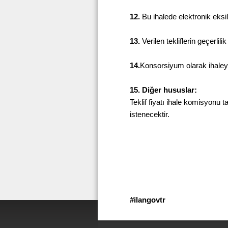
12.
Bu ihalede elektronik eksi
13.
Verilen tekliflerin geçerlili
14.
Konsorsiyum olarak ihaleye
15. Diğer hususlar:
Teklif fiyatı ihale komisyonu 
istenecektir.
#ilangovtr Bas