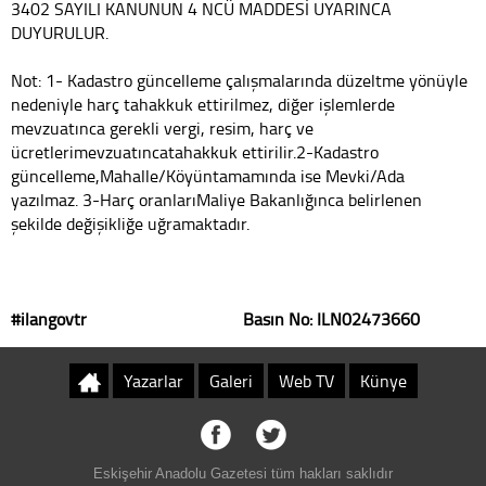
3402 SAYILI KANUNUN 4 NCÜ MADDESİ UYARINCA
DUYURULUR.
Not: 1- Kadastro güncelleme çalışmalarında düzeltme yönüyle
nedeniyle harç tahakkuk ettirilmez, diğer işlemlerde
mevzuatınca gerekli vergi, resim, harç ve
ücretlerimevzuatıncatahakkuk ettirilir.2-Kadastro
güncelleme,Mahalle/Köyüntamamında ise Mevki/Ada
yazılmaz. 3-Harç oranlarıMaliye Bakanlığınca belirlenen
şekilde değişikliğe uğramaktadır.
#ilangovtr Basın No: ILN02473660
Yazarlar
Galeri
Web TV
Künye
Eskişehir Anadolu Gazetesi tüm hakları saklıdır