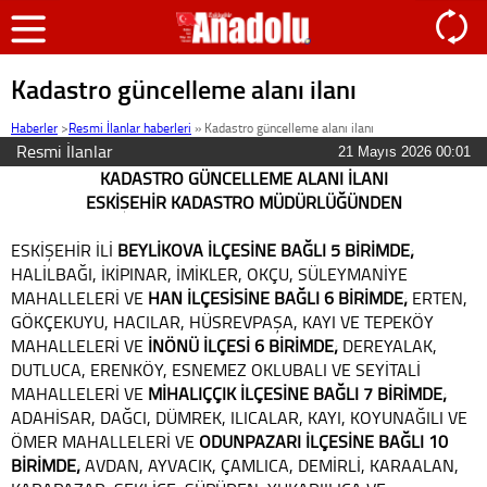
Kadastro güncelleme alanı ilanı
Haberler
>
Resmi İlanlar haberleri
»
Kadastro güncelleme alanı ilanı
Resmi İlanlar
21 Mayıs 2026 00:01
KADASTRO GÜNCELLEME ALANI İLANI
ESKİŞEHİR KADASTRO MÜDÜRLÜĞÜNDEN
ESKİŞEHİR İLİ
BEYLİKOVA İLÇESİNE BAĞLI
5 BİRİMDE;
HALİLBAĞI, İKİPINAR, İMİKLER, OKÇU, SÜLEYMANİYE
MAHALLELERİ VE
HAN İLÇESİSİNE BAĞLI 6 BİRİMDE;
ERTEN,
GÖKÇEKUYU, HACILAR, HÜSREVPAŞA, KAYI VE TEPEKÖY
MAHALLELERİ VE
İNÖNÜ İLÇESİ 6 BİRİMDE;
DEREYALAK,
DUTLUCA, ERENKÖY, ESNEMEZ OKLUBALI VE SEYİTALİ
MAHALLELERİ VE
MİHALIÇÇIK İLÇESİNE BAĞLI 7 BİRİMDE;
ADAHİSAR, DAĞCI, DÜMREK, ILICALAR, KAYI, KOYUNAĞILI VE
ÖMER MAHALLELERİ VE
ODUNPAZARI İLÇESİNE BAĞLI 10
BİRİMDE;
AVDAN, AYVACIK, ÇAMLICA, DEMİRLİ, KARAALAN,