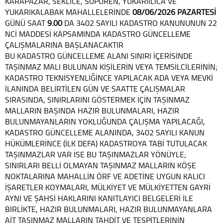
KARAPAZAR, SEKLİCE, SÜPÜREN, YUKARIILICA VE
YUKARIKALABAK MAHALLELERİNDE
08/06/2026
PAZARTESİ
GÜNÜ SAAT
9.00
DA 3402 SAYILI KADASTRO KANUNUNUN 22
NCİ MADDESİ KAPSAMINDA KADASTRO GÜNCELLEME
ÇALIŞMALARINA BAŞLANACAKTIR
BU KADASTRO GÜNCELLEME ALANI SINIRI İÇERİSİNDE
TAŞINMAZ MALI BULUNAN KİŞİLERİN VEYA TEMSİLCİLERİNİN;
KADASTRO TEKNİSYENLİĞİNCE YAPILACAK ADA VEYA MEVKİ
İLANINDA BELİRTİLEN GÜN VE SAATTE ÇALIŞMALAR
SIRASINDA, SINIRLARINI GÖSTERMEK İÇİN TAŞINMAZ
MALLARIN BAŞINDA HAZIR BULUNMALARI, HAZIR
BULUNMAYANLARIN YOKLUĞUNDA ÇALIŞMA YAPILACAĞI,
KADASTRO GÜNCELLEME ALANINDA, 3402 SAYILI KANUN
HÜKÜMLERİNCE (İLK DEFA) KADASTROYA TABİ TUTULACAK
TAŞINMAZLAR VAR İSE BU TAŞINMAZLAR YÖNÜYLE;
SINIRLARI BELLİ OLMAYAN TAŞINMAZ MALLARIN KÖŞE
NOKTALARINA MAHALLİN ÖRF VE ADETİNE UYGUN KALICI
İŞARETLER KOYMALARI, MÜLKİYET VE MÜLKİYETTEN GAYRİ
AYNİ VE ŞAHSİ HAKLARINI KANITLAYICI BELGELERİ İLE
BİRLİKTE, HAZIR BULUNMALARI, HAZIR BULUNMAYANLARA
AİT TAŞINMAZ MALLARIN TAHDİT VE TESPİTLERİNİN