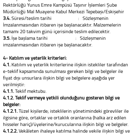
Rektörlüğü Yunus Emre Kampüsü Taşınır İşlemleri Şube
Müdürlüğü Mal Muayene Kabul Merkezi Tepebaşı/Eskişehir
3.4.
Süresi/teslim tarihi : Sözleşmenin
İmzalanmasından itibaren işe başlanacaktır. Malzemelerin
tamamı 20 takvim günü içerisinde teslim edilecektir.
3.5.
İşe başlama tarihi : Sözleşmenin
imzalanmasından itibaren işe başlanacaktır.
4- Katılım ve yeterlik kriterleri:
4.1.
Katılım ve yeterlik kriterlerine ilişkin istekliler tarafından
e-teklif kapsamında sunulması gereken bilgi ve belgeler ile
fiyat dışı unsurlara ilişkin bilgi ve belgelere aşağıda yer
verilmiştir:
4.1.1.
Teklif mektubu.
4.1.2. Teklif vermeye yetkili olunduğunu gösteren bilgi ve
belgeler:
4.1.2.1.
Tüzel kişilerde; isteklilerin yönetimindeki görevliler ile
ilgisine göre, ortaklar ve ortaklık oranlarına (halka arz edilen
hisseler hariç)/üyelerine/kurucularına ilişkin bilgi ve belgeler.
4.1.2.2.
Vekâleten ihaleye katılma halinde vekile ilişkin bilgi ve