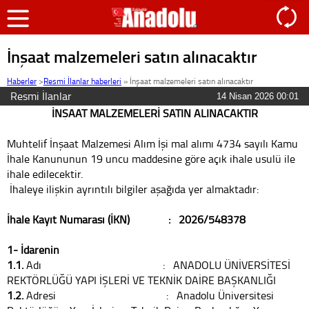
İnşaat malzemeleri satın alınacaktır
Haberler
>
Resmi İlanlar haberleri
»
İnşaat malzemeleri satın alınacaktır
Resmi İlanlar
14 Nisan 2026 00:01
İNŞAAT MALZEMELERİ SATIN ALINACAKTIR
Muhtelif İnşaat Malzemesi Alım İşi mal alımı 4734 sayılı Kamu
İhale Kanununun 19 uncu maddesine göre açık ihale usulü ile
ihale edilecektir.
İhaleye ilişkin ayrıntılı bilgiler aşağıda yer almaktadır:
İhale Kayıt Numarası (İKN) : 2026/548378
1- İdarenin
1.1.
Adı : ANADOLU ÜNİVERSİTESİ
REKTÖRLÜĞÜ YAPI İŞLERİ VE TEKNİK DAİRE BAŞKANLIĞI
1.2.
Adresi : Anadolu Üniversitesi