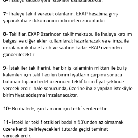
6-
İhaleye sadece yerli istekliler katılabilecektir.
7-
İhaleye teklif verecek olanların, EKAP hesabına giriş
yaparak ihale dokümanını indirmeleri zorunludur.
8-
Teklifler, EKAP üzerinden teklif mektubu ile ihaleye katılım
belgesi ve diğer ekler kullanılarak hazırlanacak ve e-imza ile
imzalanarak ihale tarih ve saatine kadar EKAP üzerinden
gönderilecektir.
9-
İstekliler tekliflerini, her bir iş kaleminin miktarı ile bu iş
kalemleri için teklif edilen birim fiyatların çarpımı sonucu
bulunan toplam bedel üzerinden teklif birim fiyat şeklinde
vereceklerdir. İhale sonucunda, üzerine ihale yapılan istekliyle
birim fiyat sözleşme imzalanacaktır.
10-
Bu ihalede, işin tamamı için teklif verilecektir.
11-
İstekliler teklif ettikleri bedelin %3’ünden az olmamak
üzere kendi belirleyecekleri tutarda geçici teminat
vereceklerdir.