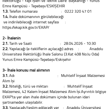
Rektörlüğü - Yapı İşleri ve Teknik Daire Başkanlığı - Yunus
Emre Kampüsü - Tepebaşı/ESKİŞEHİR
1.3.
Telefon numarası : 0222 320 47 01
1.4.
İhale dokümanının görülebileceği
ve indirilebileceği internet sayfası :
https://ekap.kik.gov.tr/EKAP/
2- İhalenin
2.1.
Tarih ve Saati : 28.04.2026 - 10:30
2.2.
Yapılacağı (e-tekliflerin açılacağı) adres : Anadolu
Üniversitesi Rektörlüğü İhale Salonu (3.Kat 408 No.lu Oda)
Yunus Emre Kampüsü-Tepebaşı/Eskişehir
3- İhale konusu mal alımının
3.1.
Adı : Muhtelif İnşaat Malzemesi
Alım İşi
3.2.
Niteliği, türü ve miktarı : Muhtelif İnşaat
Malzemesi, 42 Kalem İnşaat Malzemesi Alım İşi.Ayrıntılı bilgiye
EKAP’ta yer alan ihale dokümanı içinde bulunan idari
şartnameden ulaşılabilir.
3.3.
Yapılacağı/teslim edileceği yer : Anadolu Üniversitesi