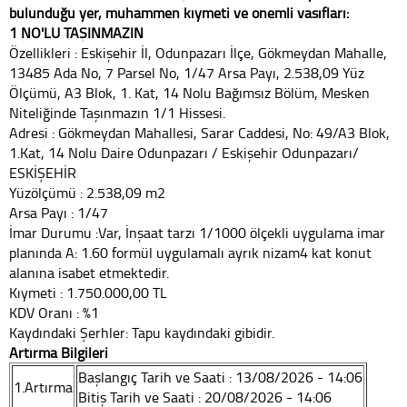
bulunduğu yer, muhammen kıymeti ve önemli vasıfları:
1 NO'LU TAŞINMAZIN
Özellikleri : Eskişehir İl, Odunpazarı İlçe, Gökmeydan Mahalle,
13485 Ada No, 7 Parsel No, 1/47 Arsa Payı, 2.538,09 Yüz
Ölçümü, A3 Blok, 1. Kat, 14 Nolu Bağımsız Bölüm, Mesken
Niteliğinde Taşınmazın 1/1 Hissesi.
Adresi : Gökmeydan Mahallesi, Sarar Caddesi, No: 49/A3 Blok,
1.Kat, 14 Nolu Daire Odunpazarı / Eskişehir Odunpazarı/
ESKİŞEHİR
Yüzölçümü : 2.538,09 m2
Arsa Payı : 1/47
İmar Durumu :Var, İnşaat tarzı 1/1000 ölçekli uygulama imar
planında A: 1.60 formül uygulamalı ayrık nizam4 kat konut
alanına isabet etmektedir.
Kıymeti : 1.750.000,00 TL
KDV Oranı : %1
Kaydındaki Şerhler: Tapu kaydındaki gibidir.
Artırma Bilgileri
Başlangıç Tarih ve Saati : 13/08/2026 - 14:06
1.Artırma
Bitiş Tarih ve Saati : 20/08/2026 - 14:06