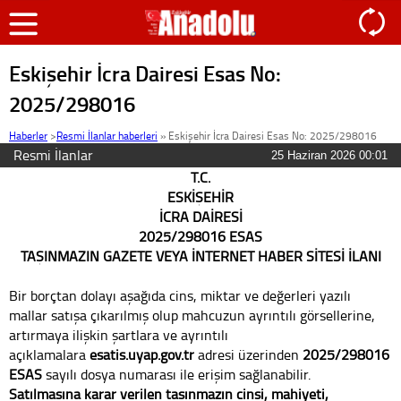
Eskişehir İcra Dairesi Esas No:
2025/298016
Haberler
>
Resmi İlanlar haberleri
»
Eskişehir İcra Dairesi Esas No: 2025/298016
Resmi İlanlar
25 Haziran 2026 00:01
T.C.
ESKİŞEHİR
İCRA DAİRESİ
2025/298016 ESAS
TAŞINMAZIN GAZETE VEYA İNTERNET HABER SİTESİ İLANI
Bir borçtan dolayı aşağıda cins, miktar ve değerleri yazılı
mallar satışa çıkarılmış olup mahcuzun ayrıntılı görsellerine,
artırmaya ilişkin şartlara ve ayrıntılı
açıklamalara
esatis.uyap.gov.tr
adresi üzerinden
2025/298016
ESAS
sayılı dosya numarası ile erişim sağlanabilir.
Satılmasına karar verilen taşınmazın cinsi, mahiyeti,